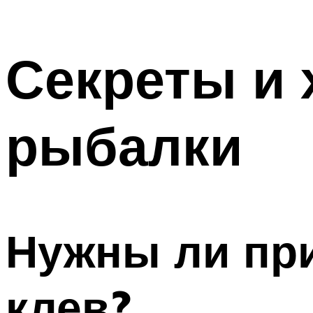
Секреты и 
рыбалки
Нужны ли при
клев?