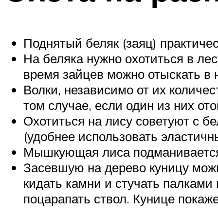
Поднятый беляк (заяц) практичес
На беляка нужно охотиться в лесу
время зайцев можно отыскать в н
Волки, независимо от их количес
том случае, если один из них ото
Охотиться на лису советуют с б
(удобнее использовать эластичны
Мышкующая лиса подманивается
Засевшую на дерево куницу можн
кидать камни и стучать палками 
поцарапать ствол. Кунице покажет