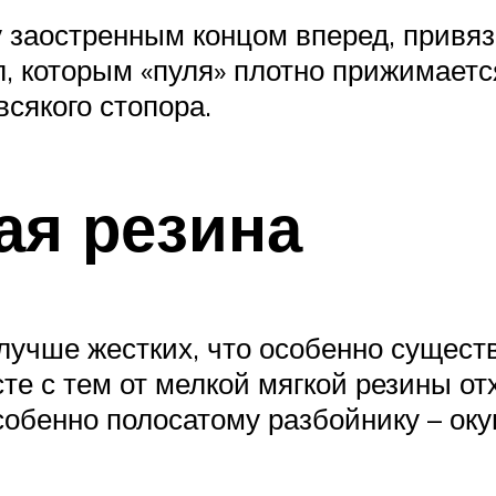
ку заостренным концом вперед, привя
, которым «пуля» плотно прижимается
всякого стопора.
ая резина
учше жестких, что особенно существе
е с тем от мелкой мягкой резины от
собенно полосатому разбойнику – оку