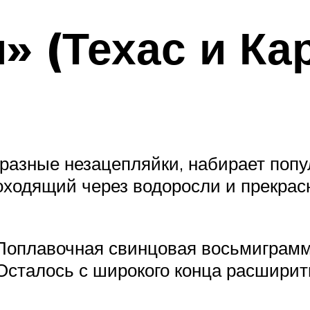
» (Техас и Ка
азные незацепляйки, набирает попул
роходящий через водоросли и прекра
. Поплавочная свинцовая восьмиграм
 Осталось с широкого конца расширит