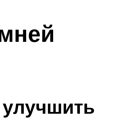
имней
 улучшить