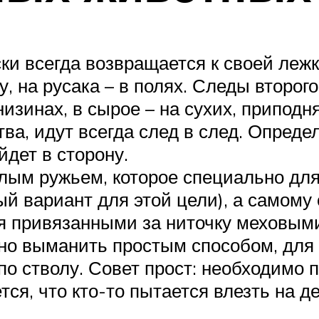
ки всегда возвращается к своей лежк
, на русака – в полях. Следы второго
изинах, в сырое – на сухих, приподн
тва, идут всегда след в след. Опреде
йдет в сторону.
елым ружьем, которое специально дл
й вариант для этой цели), а самому 
 привязанными за ниточку меховым
о выманить простым способом, для к
по стволу. Совет прост: необходимо 
ся, что кто-то пытается влезть на де