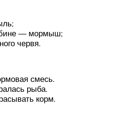
ыль;
лубине — мормыш;
ного червя.
ормовая смесь.
ралась рыба.
расывать корм.