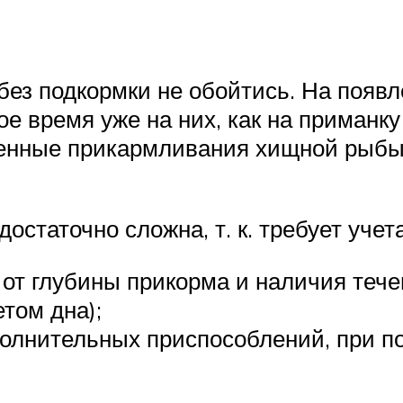
без подкормки не обойтись. На появ
рое время уже на них, как на приманк
ленные прикармливания хищной рыбы
статочно сложна, т. к. требует учет
 от глубины прикорма и наличия тече
етом дна);
ополнительных приспособлений, при