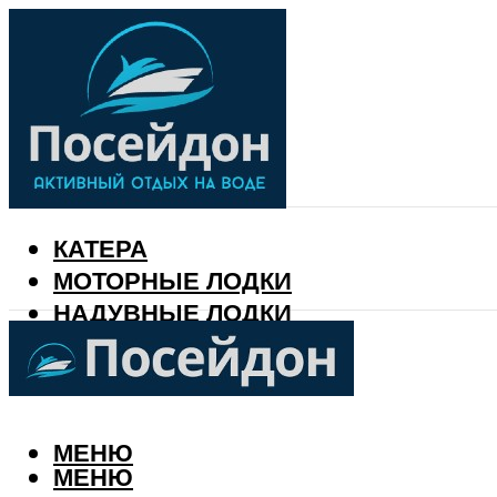
КАТЕРА
МОТОРНЫЕ ЛОДКИ
НАДУВНЫЕ ЛОДКИ
РЫБАЛКА
КАЛЕНДАРЬ РЫБАКА
МЕНЮ
МЕНЮ