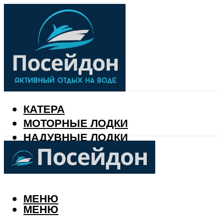
КАТЕРА
МОТОРНЫЕ ЛОДКИ
НАДУВНЫЕ ЛОДКИ
РЫБАЛКА
КАЛЕНДАРЬ РЫБАКА
МЕНЮ
МЕНЮ