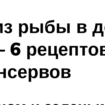
из рыбы в 
— 6 рецепто
нсервов