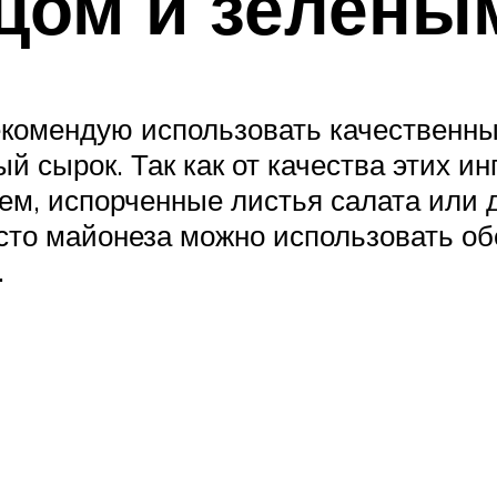
нцом и зелены
рекомендую использовать качественн
й сырок. Так как от качества этих ин
чем, испорченные листья салата или
есто майонеза можно использовать о
.