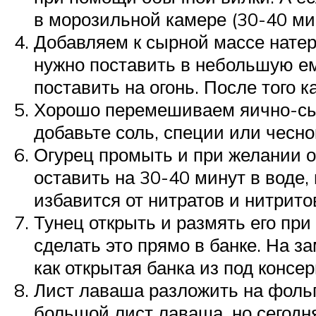
в морозильной камере (30-40 мин
Добавляем к сырной массе натерт
нужно поставить в небольшую емко
поставить на огонь. После того 
Хорошо перемешиваем яично-сыр
добавьте соль, специи или чесно
Огурец промыть и при желании о
оставить на 30-40 минут в воде,
избавится от нитратов и нитрит
Тунец открыть и размять его пр
сделать это прямо в банке. На за
как открытая банка из под консе
Лист лаваша разложить на фольг
большой лист лаваша, но сегодн