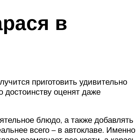
арася в
олучится приготовить удивительно
о достоинству оценят даже
ятельное блюдо, а также добавлять
еальнее всего – в автоклаве. Именно
лаве размягчает все кости, а карась