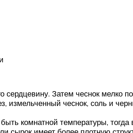
и
го сердцевину. Затем чеснок мелко п
, измельченный чеснок, соль и черн
н быть комнатной температуры, тогда
ли сырок имеет более плотную структ