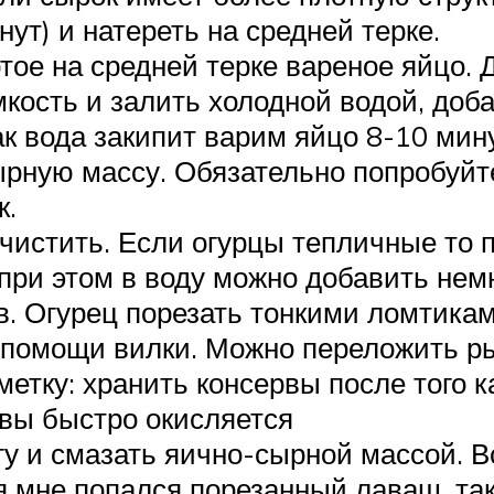
ут) и натереть на средней терке.
ое на средней терке вареное яйцо. Д
сть и залить холодной водой, добавит
как вода закипит варим яйцо 8-10 мин
ную массу. Обязательно попробуйте
к.
чистить. Если огурцы тепличные то 
 при этом в воду можно добавить нем
ов. Огурец порезать тонкими ломтика
и помощи вилки. Можно переложить р
метку: хранить консервы после того к
рвы быстро окисляется
у и смазать яично-сырной массой. В
я мне попался порезанный лаваш, так