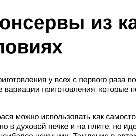
консервы из к
ловиях
готовления у всех с первого раза п
е вариации приготовления, которые п
ася можно использовать как самосто
но в духовой печке и на плите, но ид
 наиболее нежными. Томление в авток