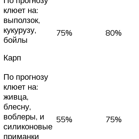
клюет на:
выползок,
кукурузу,
75%
80%
бойлы
Карп
По прогнозу
клюет на:
живца,
блесну,
воблеры, и
55%
75%
силиконовые
приманки