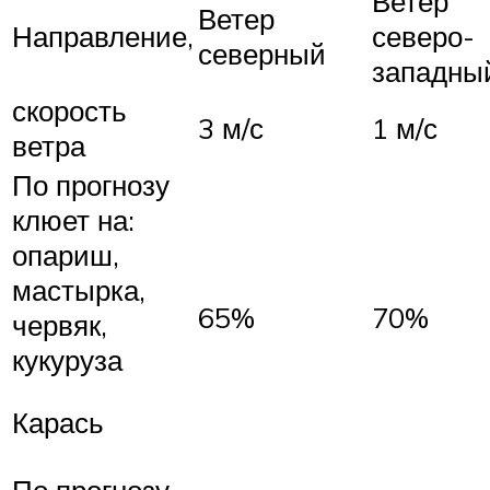
Ветер
Ветер
Направление,
северо-
северный
западны
скорость
3 м/с
1 м/с
ветра
По прогнозу
клюет на:
опариш,
мастырка,
65%
70%
червяк,
кукуруза
Карась
По прогнозу