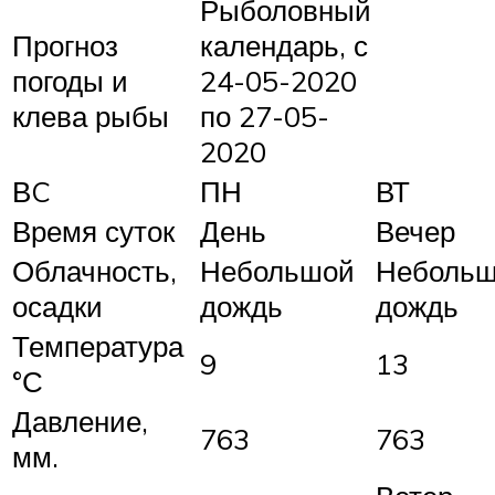
Рыболовный
Прогноз
календарь, с
погоды и
24-05-2020
клева рыбы
по 27-05-
2020
ВC
ПН
ВТ
Время суток
День
Вечер
Облачность,
Небольшой
Неболь
осадки
дождь
дождь
Температура
9
13
°С
Давление,
763
763
мм.