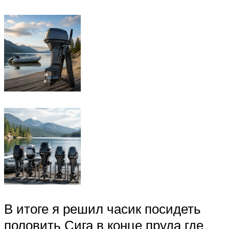
В итоге я решил часик посидеть
половить Сига в конце пруда где