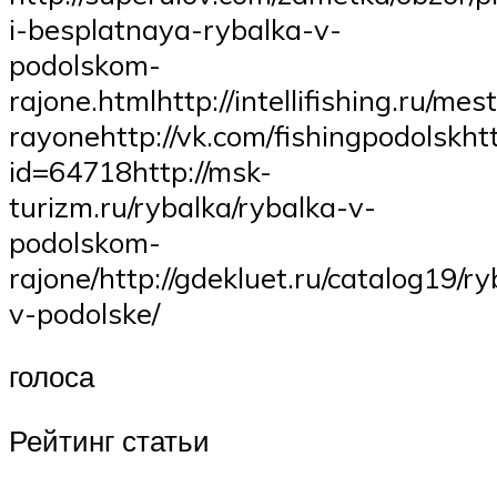
i-besplatnaya-rybalka-v-
podolskom-
rajone.htmlhttp://intellifishing.ru/me
rayonehttp://vk.com/fishingpodolskhtt
id=64718http://msk-
turizm.ru/rybalka/rybalka-v-
podolskom-
rajone/http://gdekluet.ru/catalog19/ry
v-podolske/
голоса
Рейтинг статьи