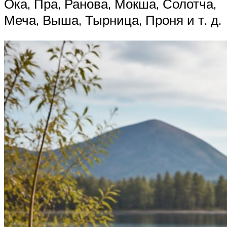
Ока, Пра, Ранова, Мокша, Солотча,
Меча, Выша, Тырница, Проня и т. д.