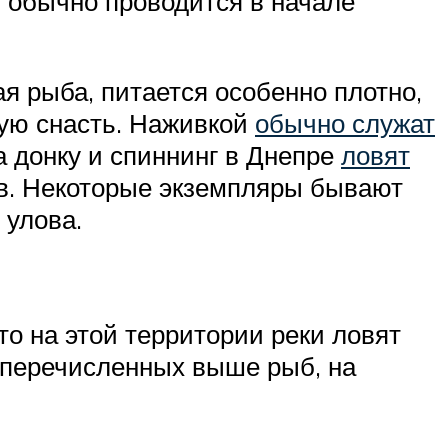
 обычно проводится в начале
ая рыба, питается особенно плотно,
ную снасть. Наживкой
обычно служат
а донку и спиннинг в Днепре
ловят
в. Некоторые экземпляры бывают
 улова.
то на этой территории реки ловят
е перечисленных выше рыб, на