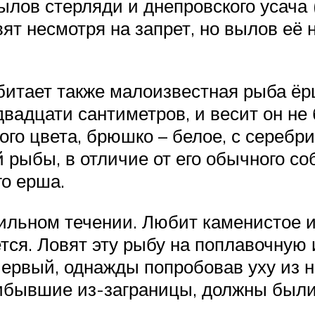
лов стерляди и днепровского усача 
вят несмотря на запрет, но вылов её 
битает также малоизвестная рыба ёр
двадцати сантиметров, и весит он не
ого цвета, брюшко – белое, с сереб
 рыбы, в отличие от его обычного со
го ерша.
сильном течении. Любит каменистое и
тся. Ловят эту рыбу на поплавочную
Первый, однажды попробовав уху из н
рибывшие из-заграницы, должны были