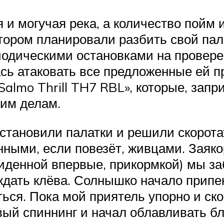
 и могучая река, а количество пойм 
котором планировали разбить свой па
одическими остановками на провере
сь атаковать все предложенные ей пр
Salmo Thrill TH7 RBL», которые, зап
оим делам.
установили палатки и решили скорот
нными, если повезёт, живцами. Заяко
иденной впервые, прикормкой) мы за
дать клёва. Солнышко начало припек
ться. Пока мой приятель упорно и ск
вый спиннинг и начал облавливать 