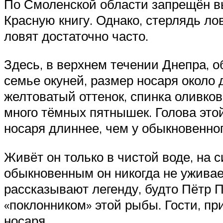
По Смоленской области запрещён вы
Красную книгу. Однако, стерлядь ло
ловят достаточно часто.
Здесь, в верхнем течении Днепра, о
семье окуней, размер носаря около 
желтоватый оттенок, спинка оливков
много тёмных пятнышек. Голова этой
носаря длиннее, чем у обыкновенно
Живёт он только в чистой воде, на 
обыкновенным он никогда не уживае
рассказывают легенду, будто Пётр 
«поклонником» этой рыбы. Гости, п
носаря.