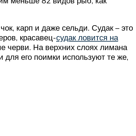
им меньше 82 видов рыб, как
чок, карп и даже сельди. Судак – это
ров, красавец-
судак ловится на
ые черви. На верхних слоях лимана
 для его поимки используют те же,