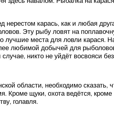
я здесь навалом. Рыбалка на карася
д нерестом карась, как и любая друг
боловов. Эту рыбу ловят на поплавоч
это лучшие места для ловли карася. Н
лее любимой добычей для рыболово
случае, никто не уйдёт восвояси без
нской области, необходимо сказать, ч
мя. Кроме щуки, охота ведётся, кром
тву, голавля.