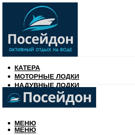
КАТЕРА
МОТОРНЫЕ ЛОДКИ
НАДУВНЫЕ ЛОДКИ
РЫБАЛКА
КАЛЕНДАРЬ РЫБАКА
МЕНЮ
МЕНЮ