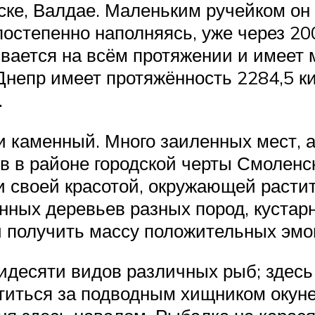
ке, Валдае. Маленьким ручейком он 
 постепенно наполняясь, уже через 2
вается на всём протяжении и имеет м
Днепр имеет протяжённость 2284,5 к
.
 каменный. Много заиленных мест, а
в в районе городской черты Смоленск
и своей красотой, окружающей раст
нных деревьев разных пород, кустар
 и получить массу положительных эмо
десяти видов различных рыб; здесь л
отиться за подводным хищником окун