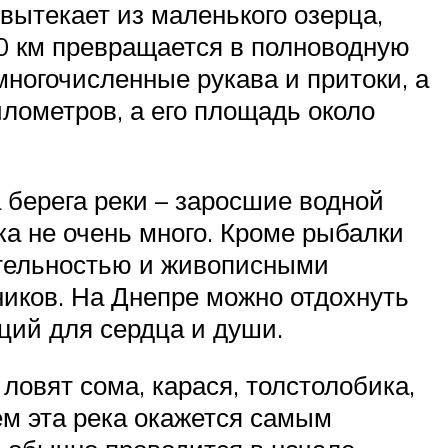
вытекает из маленького озерца,
00 км превращается в полноводную
ногочисленные рукава и притоки, а
илометров, а его площадь около
 берега реки – заросшие водной
а не очень много. Кроме рыбалки
ительностью и живописными
ников. На Днепре можно отдохнуть
ций для сердца и души.
овят сома, карася, толстолобика,
ем эта река окажется самым