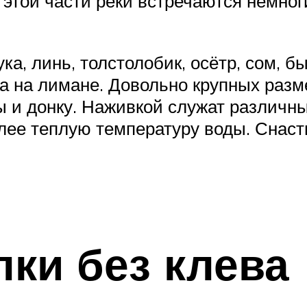
этой части реки встречаются немног
ка, линь, толстолобик, осётр, сом, бы
 на лимане. Довольно крупных разме
ны и донку. Наживкой служат различн
ее теплую температуру воды. Снасти
ки без клева