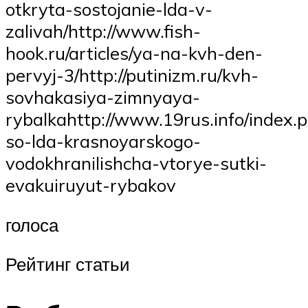
otkryta-sostojanie-lda-v-
zalivah/http://www.fish-
hook.ru/articles/ya-na-kvh-den-
pervyj-3/http://putinizm.ru/kvh-
sovhakasiya-zimnyaya-
rybalkahttp://www.19rus.info/index.
so-lda-krasnoyarskogo-
vodokhranilishcha-vtorye-sutki-
evakuiruyut-rybakov
голоса
Рейтинг статьи