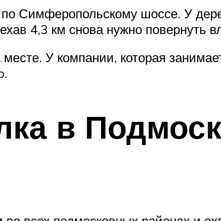
о по Симферопольскому шоссе. У дер
хав 4,3 км снова нужно повернуть в
а месте. У компании, которая занима
b.
ка в Подмоск
и во всех подмосковных районах и о