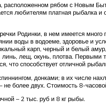
а, расположенном рябом с Новым Быт
ается любителям платная рыбалка и о
речки Родинки, в нем имеется много 
янии воды в водоеме, здоровье и усл
еркальный карп, черный и белый амур
 линь, лещ, окунь, плотва. Первыми
ся, что способствует отличной рыбалк
пиннингом, донками; в их числе нах
– не более двух. Стоимость 8-часово
чной – 2 тыс. руб и 8 кг рыбы.