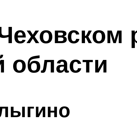
Чеховском 
й области
олыгино