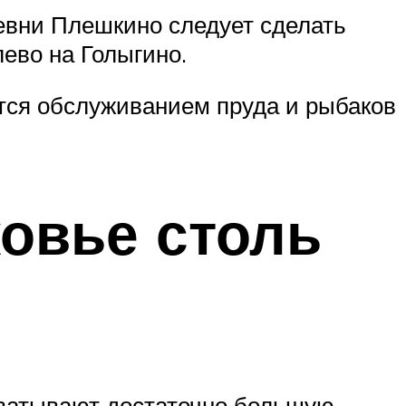
евни Плешкино следует сделать
лево на Голыгино.
ется обслуживанием пруда и рыбаков
овье столь
хватывают достаточно большую