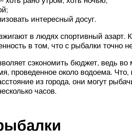
 хоть рано утром, хоть ночью;
ой;
низовать интересный досуг.
зжигают в людях спортивный азарт. К
нность в том, что с рыбалки точно н
зволяет сэкономить бюджет, ведь во 
емя, проведенное около водоема. Что,
сстояние из города, они могут рыбачи
несколько часов.
рыбалки