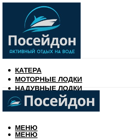
КАТЕРА
МОТОРНЫЕ ЛОДКИ
НАДУВНЫЕ ЛОДКИ
РЫБАЛКА
КАЛЕНДАРЬ РЫБАКА
МЕНЮ
МЕНЮ