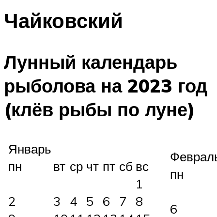
Чайковский
Лунный календарь
рыболова на 2023 год
(клёв рыбы по луне)
Январь
Феврал
пн
вт
ср
чт
пт
сб
вс
пн
1
2
3
4
5
6
7
8
6