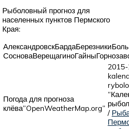
Рыболовный прогноз для
населенных пунктов Пермского
Края:
АлександровскБардаБерезникиБол
СосноваВерещагиноГайныГорнозаво
2015-
kalen
rybolo
“Кале
Погода для прогноза
рыбол
клёва”OpenWeatherMap.org”
/
Рыба
Пермс