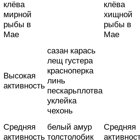
клёва
клёва
мирной
хищной
рыбы в
рыбы в
Мае
Мае
сазан карась
лещ густера
красноперка
Высокая
линь
активность
пескарьплотва
уклейка
чехонь
Средняя
белый амур
Средняя
активность
толстолобик
активнос