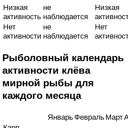
Низкая
не
Низкая
активность
наблюдается
активнос
Нет
не
Нет
активности
наблюдается
активнос
Рыболовный календарь
активности клёва
мирной рыбы для
каждого месяца
Январь
Февраль
Март
Карп