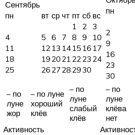
Сентябрь
пн
пн
вт
ср
чт
пт
сб
вс
1
2
3
2
4
5
6
7
8
9
10
9
11
12
13
14
15
16
17
16
18
19
20
21
22
23
24
23
25
26
27
28
29
30
30
– по
– по
– по
– по луне
луне
луне
луне
хороший
слабый
клёва
жор
клёв
клёв
нет
Активность
Активнос