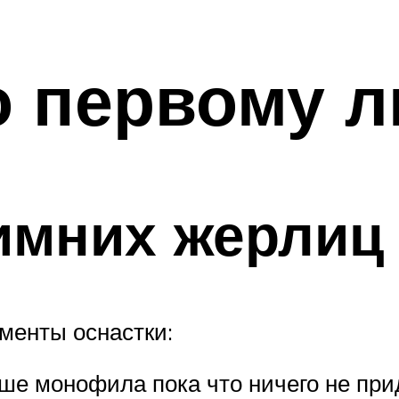
о первому л
имних жерлиц
менты оснастки:
ше монофила пока что ничего не при