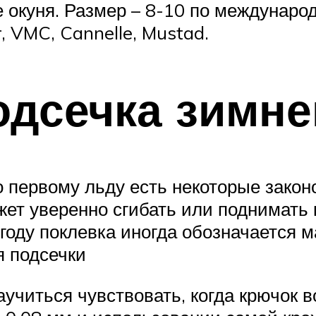
 окуня. Размер – 8-10 по междунар
 VMC, Cannelle, Mustad.
одсечка зимн
 первому льду есть некоторые закон
ет уверенно сгибать или поднимать ки
огоду поклевка иногда обозначается
я подсечки
учиться чувствовать, когда крючок в