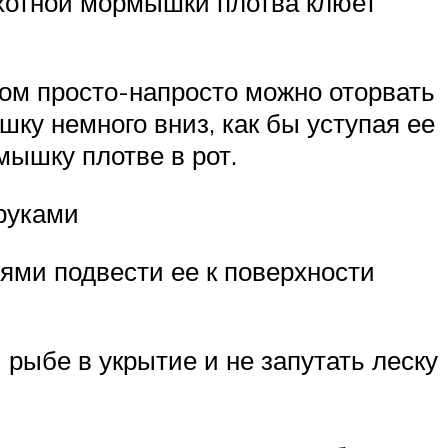
охотной мормышки плотва клюет
ком просто-напросто можно оторвать
ку немного вниз, как бы уступая ее
мышку плотве в рот.
руками
тями подвести ее к поверхности
 рыбе в укрытие и не запутать леску