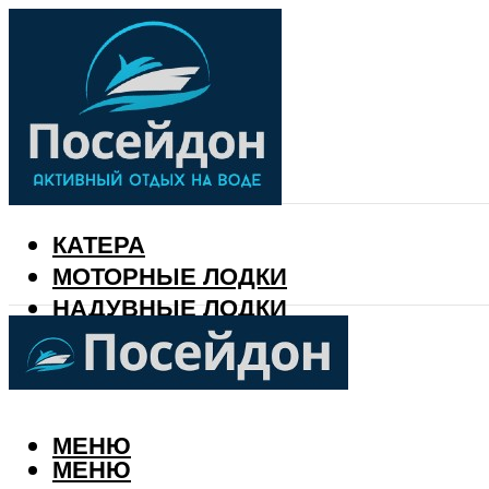
КАТЕРА
МОТОРНЫЕ ЛОДКИ
НАДУВНЫЕ ЛОДКИ
РЫБАЛКА
КАЛЕНДАРЬ РЫБАКА
МЕНЮ
МЕНЮ