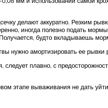
-0,08 мм и использовании самой кр
дсечку делают аккуратно. Резким рыв
ренно, иногда полезно подать мормыш
. Получается, будто вкладываешь мор
твы нужно амортизировать ее рывки 
ся, следует плавно, с предосторожнос
вом этапе вываживания не дать уйти