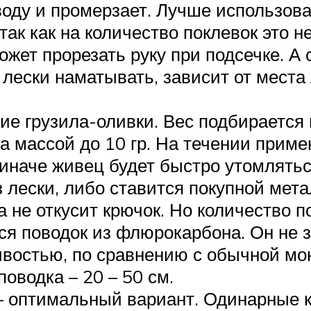
оду и промерзает. Лучше использова
ак как на количество поклевок это н
может прорезать руку при подсечке. А
лески наматывать, зависит от места
ие грузила-оливки. Вес подбирается 
а массой до 10 гр. На течении приме
 иначе живец будет быстро утомлятьс
з лески, либо ставится покупной мет
ка не откусит крючок. Но количество 
ся поводок из флюрокарбона. Он не з
востью, по сравнению с обычной м
поводка – 20 – 50 см.
– оптимальный вариант. Одинарные 