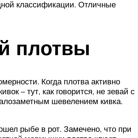
одной классификации. Отличные
ей плотвы
омерности. Когда плотва активно
вок – тут, как говорится, не зевай с
 малозаметным шевелением кивка.
ошел рыбе в рот. Замечено, что при