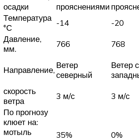
осадки
прояснениями
проясн
Температура
-14
-20
°С
Давление,
766
768
мм.
Ветер
Ветер 
Направление,
северный
западн
скорость
3 м/с
3 м/с
ветра
По прогнозу
клюет на:
мотыль
35%
0%