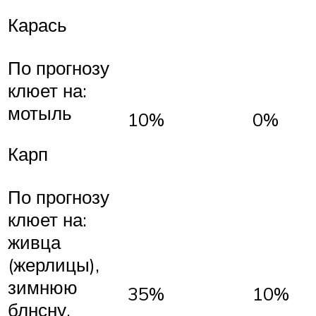
Карась
По прогнозу
клюет на:
мотыль
10%
0%
Карп
По прогнозу
клюет на:
живца
(жерлицы),
зимнюю
35%
10%
блнсну,