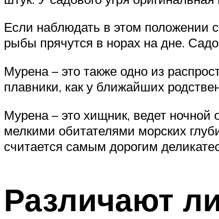
Если наблюдать в этом положении ст
рыбы прячутся в норах на дне. Садо
Мурена – это также одно из распрос
плавники, как у ближайших родствен
Мурена – это хищник, ведет ночной 
мелкими обитателями морских глуб
считается самым дорогим деликате
Различают л