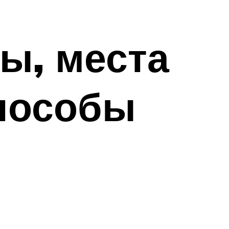
ы, места
способы