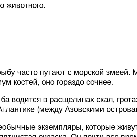
о животного.
рыбу часто путают с морской змеей. М
ум костей, оно гораздо сочнее.
ыба водится в расщелинах скал, грота
 Атлантике (между Азовскими острова
еобычные экземпляры, которые живут
 пятнистая окраска. Он почти все вре