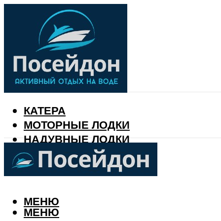
КАТЕРА
МОТОРНЫЕ ЛОДКИ
НАДУВНЫЕ ЛОДКИ
РЫБАЛКА
КАЛЕНДАРЬ РЫБАКА
МЕНЮ
МЕНЮ