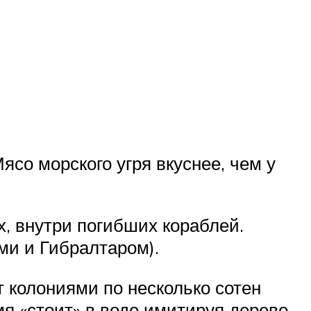
ясо морского угря вкуснее, чем у
х, внутри погибших кораблей.
ми и Гибралтаром).
 колониями по несколько сотен
мя «стоит» в воде имитируя дерево.