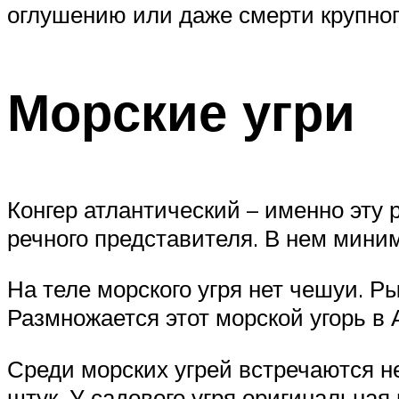
оглушению или даже смерти крупног
Морские угри
Конгер атлантический – именно эту 
речного представителя. В нем миним
На теле морского угря нет чешуи. Р
Размножается этот морской угорь в
Среди морских угрей встречаются н
штук. У садового угря оригинальная