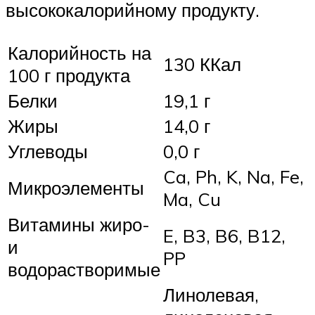
высококалорийному продукту.
Калорийность на
130 ККал
100 г продукта
Белки
19,1 г
Жиры
14,0 г
Углеводы
0,0 г
Ca, Ph, K, Na, Fe,
Микроэлементы
Ma, Cu
Витамины жиро-
E, B3, B6, B12,
и
PP
водорастворимые
Линолевая,