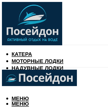
КАТЕРА
МОТОРНЫЕ ЛОДКИ
НАДУВНЫЕ ЛОДКИ
РЫБАЛКА
КАЛЕНДАРЬ РЫБАКА
МЕНЮ
МЕНЮ