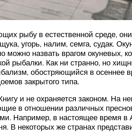
ающих рыбу в естественной среде, о
ка, угорь, налим, семга, судак. Оку
ело можно назвать врагом окуневых,
й рыбалки. Как ни странно, но хищни
нибализм, обостряющийся в осеннее в
оемов закрытого типа.
Книгу и не охраняется законом. На н
ющие в отношении различных преснов
и. Например, в настоящее время в 
ня. В некоторых же странах представ