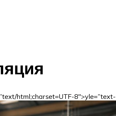
ляция
text/html;charset=UTF-8″>yle=”text-a