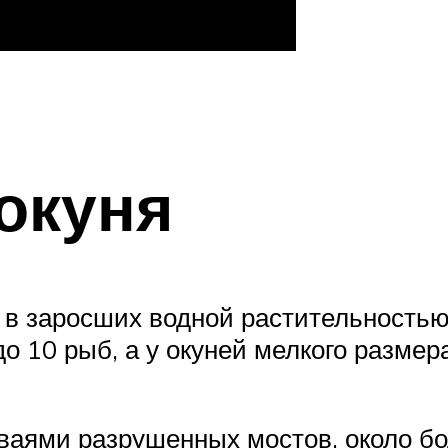
окуня
 в заросших водной растительностью 
о 10 рыб, а у окуней мелкого размер
ваями разрушенных мостов, около бо