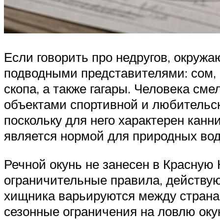
Если говорить про недругов, окруж
подводными представителями: сом, щу
скопа, а также гагары. Человека см
объектами спортивной и любительско
поскольку для него характерен кан
является нормой для природных вод
Речной окунь не занесен в Красную 
ограничительные правила, действу
хищника варьируются между странам
сезонные ограничения на ловлю оку