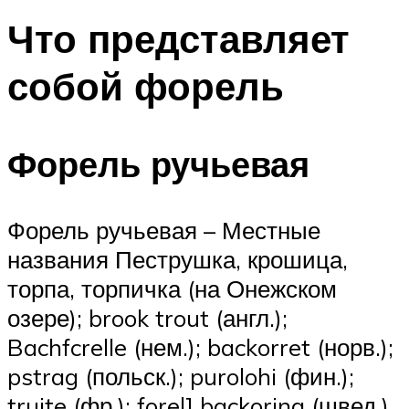
Что представляет
собой форель
Форель ручьевая
Форель ручьевая – Местные
названия Пеструшка, крошица,
торпа, торпичка (на Онежском
озере); brook trout (англ.);
Bachfcrelle (нем.); backorret (норв.);
pstrag (польск.); purolohi (фин.);
truite (фр.); forel] backoring (швед.)