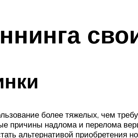
ннинга сво
инки
льзование более тяжелых, чем требу
ые причины надлома и перелома вер
тать альтернативой приобретения нов