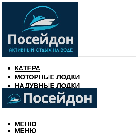
КАТЕРА
МОТОРНЫЕ ЛОДКИ
НАДУВНЫЕ ЛОДКИ
РЫБАЛКА
КАЛЕНДАРЬ РЫБАКА
МЕНЮ
МЕНЮ