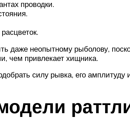
антах проводки.
стояния.
расцветок.
ить даже неопытному рыболову, поско
ии, чем привлекает хищника.
добрать силу рывка, его амплитуду 
модели раттл