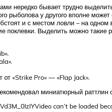
ами нередко бывает трудно выделит
го рыболова у другого вполне может
обстоят и с местом ловли – на одно
ие поклевки. Выделить можно такие р
b».
la».
т «Strike Pro» — «Flap Jack».
екомендовал миниатюрный раттлин от 
3M_0IzIYVideo can’t be loaded becau