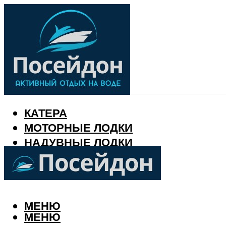
КАТЕРА
МОТОРНЫЕ ЛОДКИ
НАДУВНЫЕ ЛОДКИ
РЫБАЛКА
КАЛЕНДАРЬ РЫБАКА
МЕНЮ
МЕНЮ