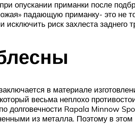
при опускании приманки после подбро
вожая» падающую приманку- это не то
и исключить риск захлеста заднего тр
 блесны
заключается в материале изготовлен
 который весьма неплохо противосто
 по долговечности Rapala Minnow Sp
енными из металла. Поэтому в этом 