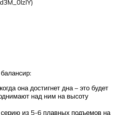
Vd3M_0IzIY)
 балансир:
огда она достигнет дна – это будет
однимают над ним на высоту
 серию из 5-6 плавных подъемов на