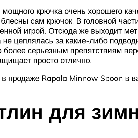
о мощного крючка очень хорошего кач
 блесны сам крючок. В головной час
венной игрой. Отсюда же выходит ме
а не цеплялась за какие-либо подвод
о более серьезным препятствиям вер
защищает просто отлично.
 в продаже Rapala Minnow Spoon в в
ттлин для зим