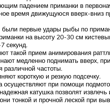
ующим падением приманки в первона
ое время движущуюся вверх-вниз пр
 и были первые удары рыбы по прим
риманки на высоту 20-30 см кистев
7 секунд.
ют такой прием анимирования раттли
инают медленно поднимать вверх, пр
я различной частоты.
яют короткую и резкую подсечку.
а осуществляют при помощи подмото
надежная катушка позволят извлечь и
дони тонкой и прочной леской при в