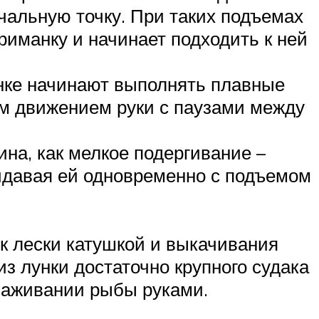
чальную точку. При таких подъемах
иманку и начинает подходить к ней
анке начинают выполнять плавные
ым движением руки с паузами между
на, как мелкое подергивание –
идавая ей одновременно с подъемом
к лески катушкой и выкачивания
з лунки достаточно крупного судака
ываживании рыбы руками.