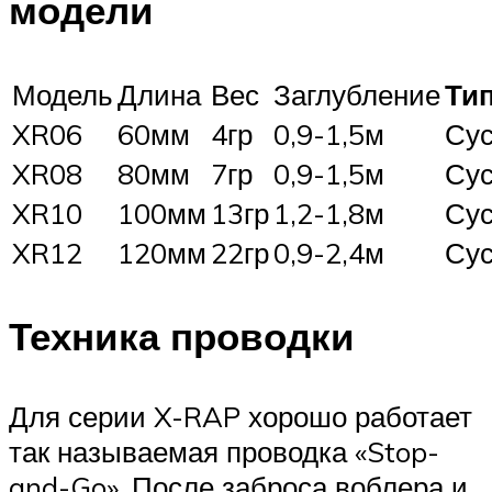
модели
Модель
Длина
Вес
Заглубление
Ти
XR06
60мм
4гр
0,9-1,5м
Су
XR08
80мм
7гр
0,9-1,5м
Су
XR10
100мм
13гр
1,2-1,8м
Су
XR12
120мм
22гр
0,9-2,4м
Су
Техника проводки
Для серии X-RAP хорошо работает
так называемая проводка «Stop-
and-Go». После заброса воблера и