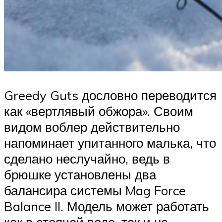
Greedy Guts дословно переводится
как «вертлявый обжора». Своим
видом воблер действительно
напоминает упитанного малька, что
сделано неслучайно, ведь в
брюшке установлены два
балансира системы Mag Force
Balance II. Модель может работать
как в стоячей воде, так и на