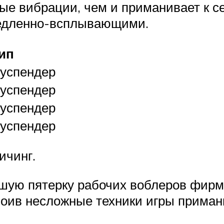
ые вибрации, чем и приманивает к 
едленно-всплывающими.
ип
успендер
успендер
успендер
успендер
ичинг.
шую пятерку рабочих воблеров фирм
воив несложные техники игры приман