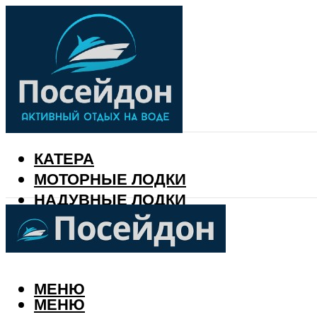
КАТЕРА
МОТОРНЫЕ ЛОДКИ
НАДУВНЫЕ ЛОДКИ
РЫБАЛКА
КАЛЕНДАРЬ РЫБАКА
МЕНЮ
МЕНЮ