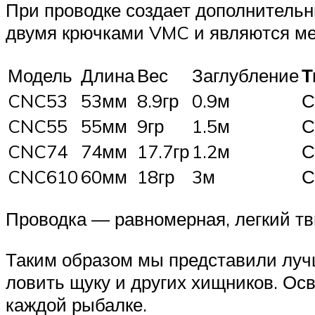
При проводке создает дополнительн
двумя крючками VMC и являются м
Модель
Длина
Вес
Заглубление
Т
CNC53
53мм
8.9гр
0.9м
С
CNC55
55мм
9гр
1.5м
С
CNC74
74мм
17.7гр
1.2м
С
CNC610
60мм
18гр
3м
С
Проводка — равномерная, легкий тв
Таким образом мы представили луч
ловить щуку и других хищников. Ос
каждой рыбалке.