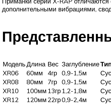
Приманки серии X-RAP отличаются о
дополнительными вибрациями, свод
Представленн
Модель
Длина
Вес
Заглубление
Ти
XR06
60мм
4гр
0,9-1,5м
Су
XR08
80мм
7гр
0,9-1,5м
Су
XR10
100мм
13гр
1,2-1,8м
Су
XR12
120мм
22гр
0,9-2,4м
Су