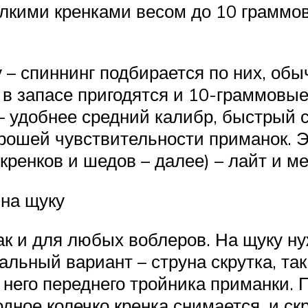
елкими кренками весом до 10 граммов
 – спиннинг подбирается по них, обы
в запасе пригодятся и 10-граммовые 
 удобнее средний калибр, быстрый с
рошей чувствительности приманок. Э
кренков и шедов – далее) – лайт и м
 на щуку
ак и для любых воблеров. На щуку н
ьный вариант – струна скрутка, так
а него переднего тройника приманки.
ное колечко кренка снимается, и скр