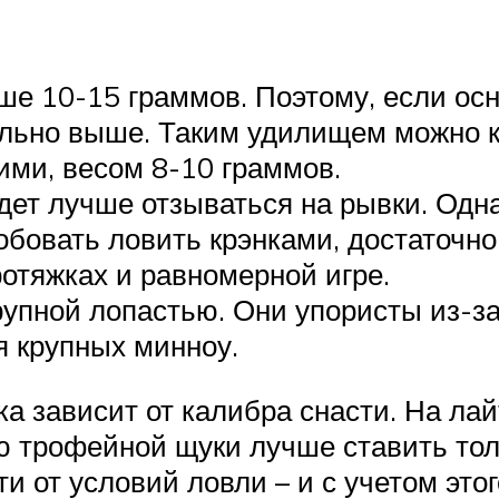
ьше 10-15 граммов. Поэтому, если ос
ильно выше. Таким удилищем можно к
ими, весом 8-10 граммов.
дет лучше отзываться на рывки. Одна
бовать ловить крэнками, достаточно 
ротяжках и равномерной игре.
рупной лопастью. Они упористы из-з
я крупных минноу.
ка зависит от калибра снасти. На ла
ю трофейной щуки лучше ставить тол
 от условий ловли – и с учетом этог