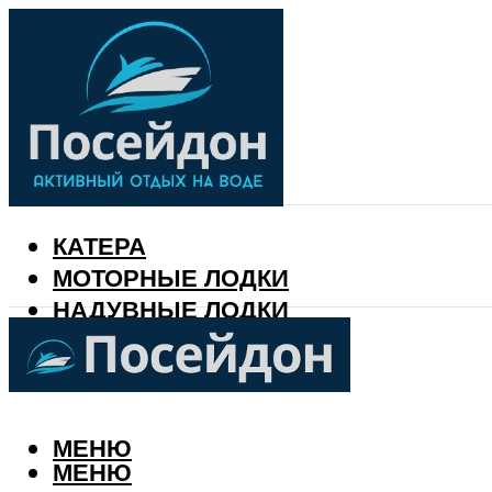
КАТЕРА
МОТОРНЫЕ ЛОДКИ
НАДУВНЫЕ ЛОДКИ
РЫБАЛКА
КАЛЕНДАРЬ РЫБАКА
МЕНЮ
МЕНЮ