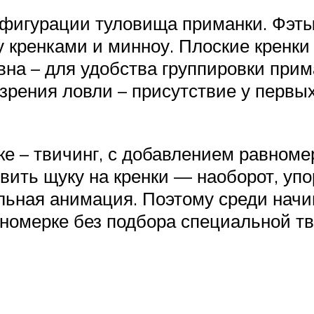
нфигурации туловища приманки. Фэты
 кренками и минноу. Плоские кренки
на – для удобства группировки прима
 зрения ловли – присутствие у первы
е – твичинг, с добавлением равномер
вить щуку на кренки — наоборот, упо
ельная анимация. Поэтому среди нач
вномерке без подбора специальной тв