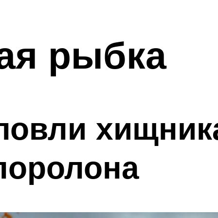
ая рыбка
ловли хищник
поролона