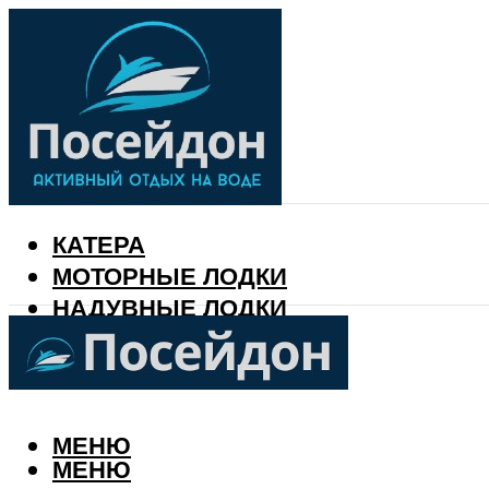
КАТЕРА
МОТОРНЫЕ ЛОДКИ
НАДУВНЫЕ ЛОДКИ
РЫБАЛКА
КАЛЕНДАРЬ РЫБАКА
МЕНЮ
МЕНЮ