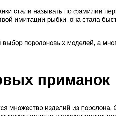
нки стали называть по фамилии перв
ивой имитации рыбки, она стала быс
й выбор поролоновых моделей, а мно
овых приманок
ся множество изделий из поролона. 
ли можно отнести в разряд мягких и