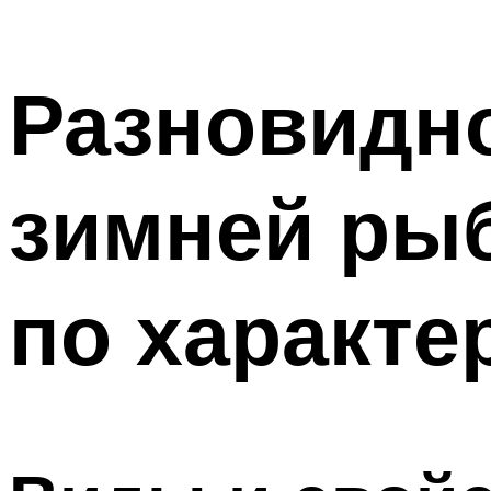
Разновидно
зимней рыб
по характе