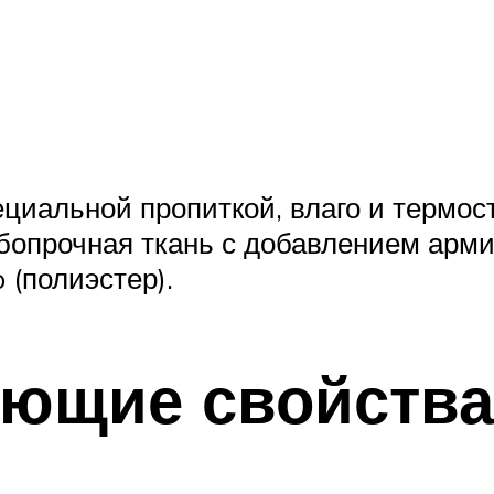
ециальной пропиткой, влаго и термос
собопрочная ткань с добавлением ар
 (полиэстер).
ающие свойства