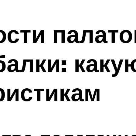
сти палато
алки: каку
ристикам