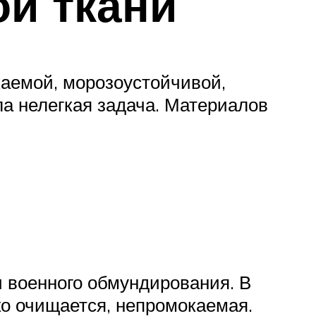
ой ткани
каемой, морозоустойчивой,
а нелегкая задача. Материалов
 военного обмундирования. В
гко очищается, непромокаемая.