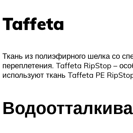
Taffeta
Ткань из полиэфирного шелка со сп
переплетения. Taffeta RipStop – о
используют ткань Taffeta PE RipStop
Водоотталкив