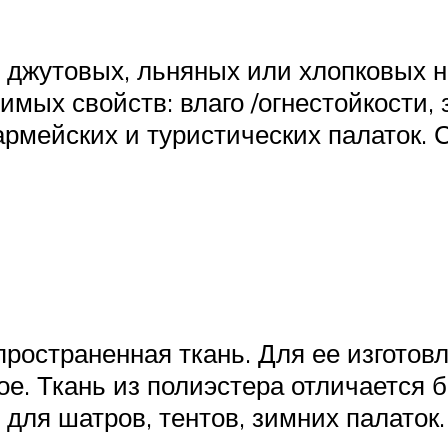
з джутовых, льняных или хлопковых 
мых свойств: влаго /огнестойкости,
мейских и туристических палаток. С
пространенная ткань. Для ее изгото
ое. Ткань из полиэстера отличается
для шатров, тентов, зимних палаток.