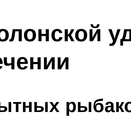
олонской у
ечении
пытных рыбак