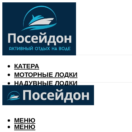
КАТЕРА
МОТОРНЫЕ ЛОДКИ
НАДУВНЫЕ ЛОДКИ
РЫБАЛКА
КАЛЕНДАРЬ РЫБАКА
МЕНЮ
МЕНЮ