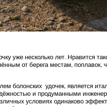
чку уже несколько лет. Нравится так
лённым от берега местам, поплавок, 
лем болонских удочек, является ита
адёжностью и продуманными инженер
различных условиях одинаково эффект