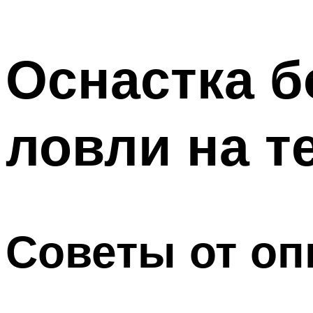
Оснастка б
ловли на т
Советы от о