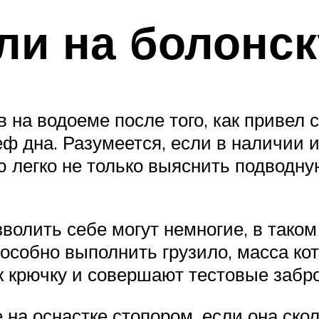
ли на болонск
 на водоеме после того, как привел с
ф дна. Разумеется, если в наличии и
ю легко не только выяснить подводну
волить себе могут немногие, в таком
особно выполнить грузило, масса ко
 к крючку и совершают тестовые забр
е на оснастке стопором, если она ск