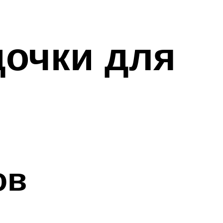
дочки для
ов