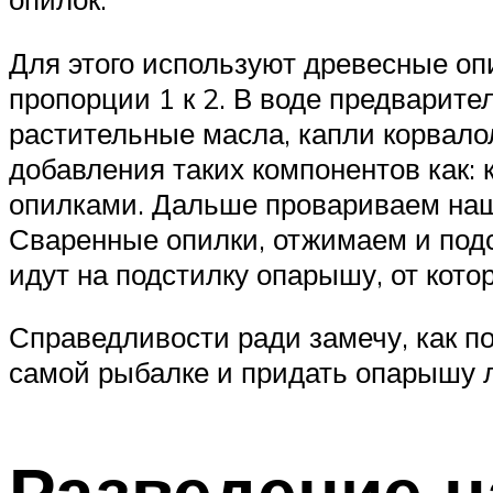
Для этого используют древесные оп
пропорции 1 к 2. В воде предварит
растительные масла, капли корвало
добавления таких компонентов как: ко
опилками. Дальше провариваем наше
Сваренные опилки, отжимаем и под
идут на подстилку опарышу, от кото
Справедливости ради замечу, как п
самой рыбалке и придать опарышу 
Разведение н