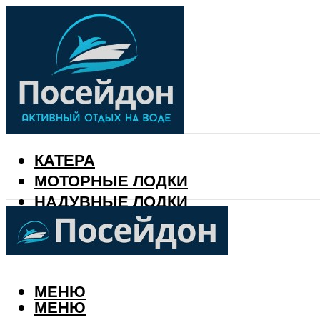
КАТЕРА
МОТОРНЫЕ ЛОДКИ
НАДУВНЫЕ ЛОДКИ
РЫБАЛКА
КАЛЕНДАРЬ РЫБАКА
МЕНЮ
МЕНЮ