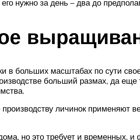
 его нужно за день – два до предпол
ое выращива
и в больших масштабах по сути свое
роизводстве больший размах, да еще 
омства.
о производству личинок применяют ве
ома, но это требует и временных, и 