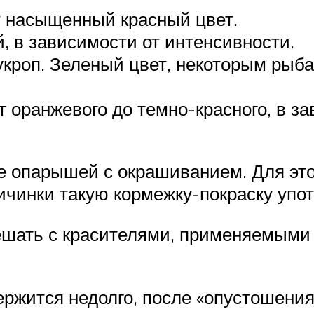
ет насыщенный красный цвет.
 в зависимости от интенсивности.
кроп. Зеленый цвет, некоторым рыба
т оранжевого до темно-красного, в з
е опарышей с окрашиванием. Для эт
ичинки такую кормежку-покраску упо
ешать с красителями, применяемыми 
держится недолго, после «опустошени