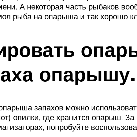
емени. А некоторая часть рыбаков во
мол рыба на опарыша и так хорошо к
зировать опар
паха опарышу.
 опарыша запахов можно использова
т) опилки, где хранится опарыш. За
атизаторах, попробуйте воспользова