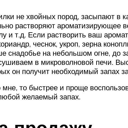
илки не хвойных пород, засыпают в 
ельно растворяют ароматизирующее в
лу и т.д. Если растворить ваш арома
риандр, чеснок, укроп, зерна конопли
 снадобье на небольшом огне, до за
сушиваем в микроволновой печи. Вы
рых он получит необходимый запах з
о мне, то быстрее и проще воспользо
любой желаемый запах.
а продажу