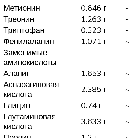
Метионин
0.646 г
~
Треонин
1.263 г
~
Триптофан
0.323 г
~
Фенилаланин
1.071 г
~
Заменимые
аминокислоты
Аланин
1.653 г
~
Аспарагиновая
2.385 г
~
кислота
Глицин
0.74 г
~
Глутаминовая
3.633 г
~
кислота
Пролин
1.2 г
~