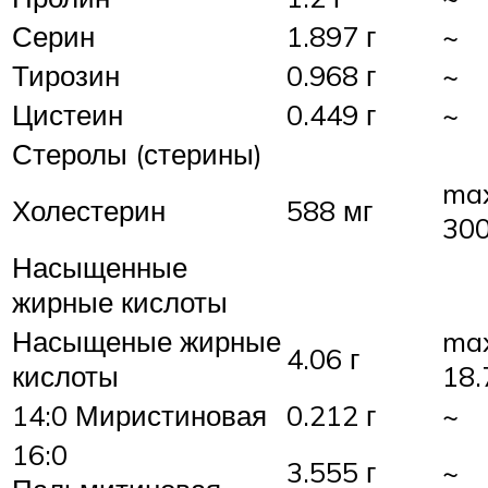
Серин
1.897 г
~
Тирозин
0.968 г
~
Цистеин
0.449 г
~
Стеролы (стерины)
ma
Холестерин
588 мг
300
Насыщенные
жирные кислоты
Насыщеные жирные
ma
4.06 г
кислоты
18.
14:0 Миристиновая
0.212 г
~
16:0
3.555 г
~