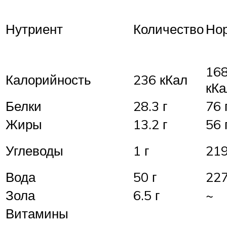
Нутриент
Количество
Но
16
Калорийность
236 кКал
кКа
Белки
28.3 г
76 
Жиры
13.2 г
56 
Углеводы
1 г
219
Вода
50 г
227
Зола
6.5 г
~
Витамины