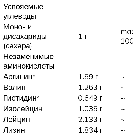
Усвояемые
углеводы
Моно- и
ma
дисахариды
1 г
100
(сахара)
Незаменимые
аминокислоты
Аргинин*
1.59 г
~
Валин
1.263 г
~
Гистидин*
0.649 г
~
Изолейцин
1.035 г
~
Лейцин
2.133 г
~
Лизин
1.834 г
~