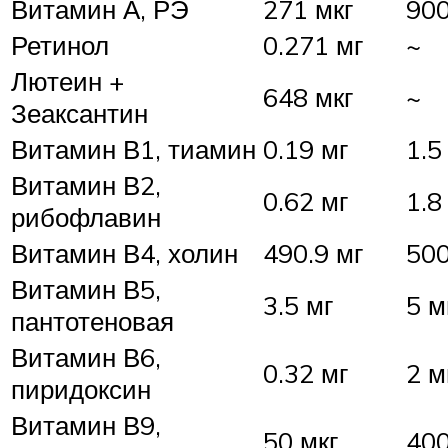
Витамин А, РЭ
271 мкг
900
Ретинол
0.271 мг
~
Лютеин +
648 мкг
~
Зеаксантин
Витамин В1, тиамин
0.19 мг
1.5
Витамин В2,
0.62 мг
1.8
рибофлавин
Витамин В4, холин
490.9 мг
500
Витамин В5,
3.5 мг
5 м
пантотеновая
Витамин В6,
0.32 мг
2 м
пиридоксин
Витамин В9,
50 мкг
400