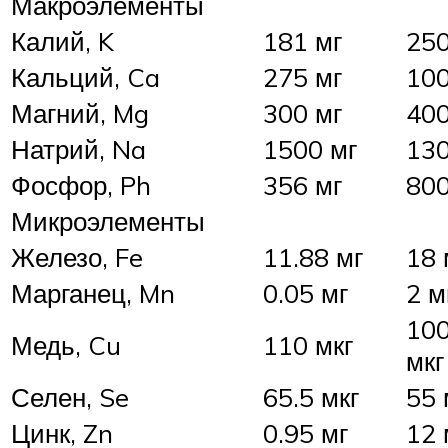
Макроэлементы
Калий, K
181 мг
250
Кальций, Ca
275 мг
100
Магний, Mg
300 мг
400
Натрий, Na
1500 мг
130
Фосфор, Ph
356 мг
800
Микроэлементы
Железо, Fe
11.88 мг
18 
Марганец, Mn
0.05 мг
2 м
10
Медь, Cu
110 мкг
мкг
Селен, Se
65.5 мкг
55 
Цинк, Zn
0.95 мг
12 