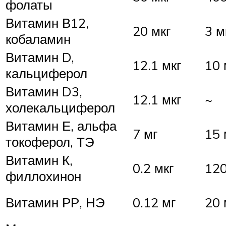
фолаты
Витамин В12,
20 мкг
3 м
кобаламин
Витамин D,
12.1 мкг
10 
кальциферол
Витамин D3,
12.1 мкг
~
холекальциферол
Витамин Е, альфа
7 мг
15 
токоферол, ТЭ
Витамин К,
0.2 мкг
120
филлохинон
Витамин РР, НЭ
0.12 мг
20 