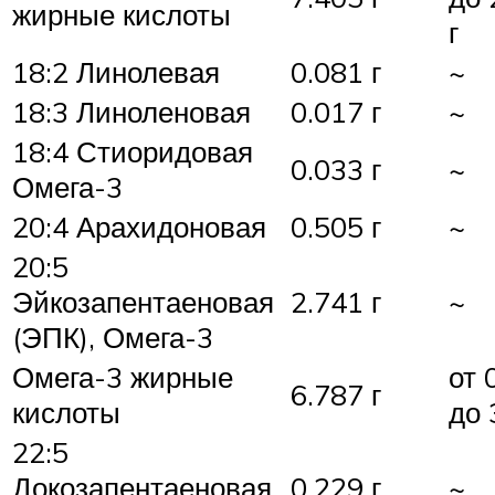
жирные кислоты
г
18:2 Линолевая
0.081 г
~
18:3 Линоленовая
0.017 г
~
18:4 Стиоридовая
0.033 г
~
Омега-3
20:4 Арахидоновая
0.505 г
~
20:5
Эйкозапентаеновая
2.741 г
~
(ЭПК), Омега-3
Омега-3 жирные
от 
6.787 г
кислоты
до 
22:5
Докозапентаеновая
0.229 г
~