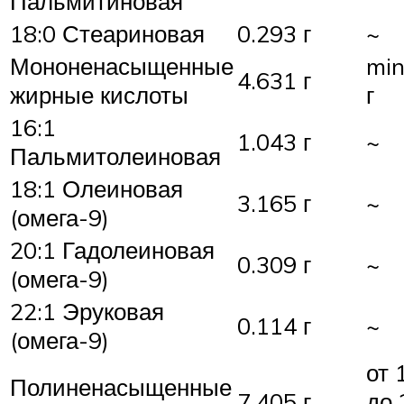
Пальмитиновая
18:0 Стеариновая
0.293 г
~
Мононенасыщенные
min
4.631 г
жирные кислоты
г
16:1
1.043 г
~
Пальмитолеиновая
18:1 Олеиновая
3.165 г
~
(омега-9)
20:1 Гадолеиновая
0.309 г
~
(омега-9)
22:1 Эруковая
0.114 г
~
(омега-9)
от 
Полиненасыщенные
7.405 г
до 