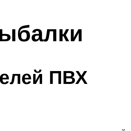
рыбалки
телей ПВХ