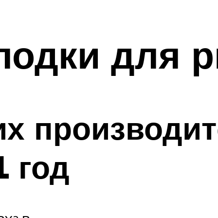
лодки для 
их производи
1 год