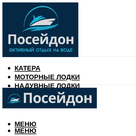
КАТЕРА
МОТОРНЫЕ ЛОДКИ
НАДУВНЫЕ ЛОДКИ
РЫБАЛКА
КАЛЕНДАРЬ РЫБАКА
МЕНЮ
МЕНЮ