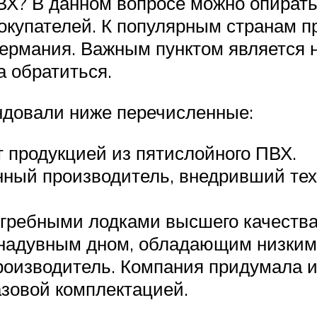
ВХ? В данном вопросе можно опирать
окупателей. К популярным странам п
ермания. Важным пунктом является н
а обратиться.
ндовали ниже перечисленные:
ет продукцией из пятислойного ПВХ.
нный производитель, внедривший тех
гребными лодками высшего качества
 надувным дном, обладающим низким
производитель. Компания придумала 
азовой комплектацией.