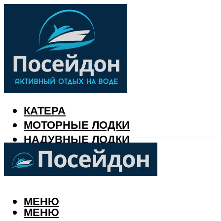
КАТЕРА
МОТОРНЫЕ ЛОДКИ
НАДУВНЫЕ ЛОДКИ
РЫБАЛКА
КАЛЕНДАРЬ РЫБАКА
МЕНЮ
МЕНЮ