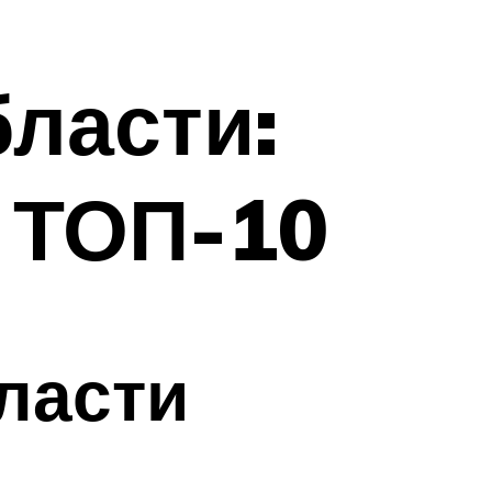
ласти:
е ТОП-10
ласти