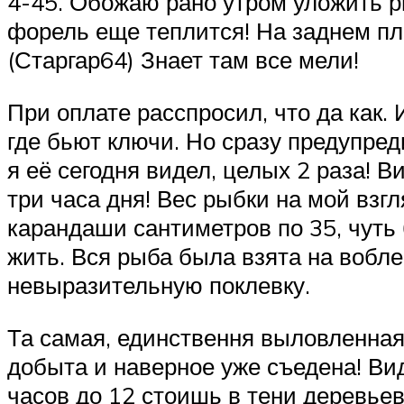
4-45. Обожаю рано утром уложить ры
форель еще теплится! На заднем пла
(Старгар64) Знает там все мели!
При оплате расспросил, что да как.
где бьют ключи. Но сразу предупреди
я её сегодня видел, целых 2 раза! В
три часа дня! Вес рыбки на мой взгл
карандаши сантиметров по 35, чуть 
жить. Вся рыба была взята на вобле
невыразительную поклевку.
Та самая, единствення выловленная
добыта и наверное уже съедена! Ви
часов до 12 стоишь в тени деревьев