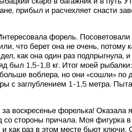
бацкий скарб в багажник и в путь Ут
не, прибыл и расчехляет снасти зав
 Интересовала форель. Посоветовали 
ли, что берет она не очень, потому к
идел, как она один раз подпрыгнула, и
яд был 1,5-1,8 кг. Итог моей рыбалк
больше воблера, но они «сошли» по д
ры с заглублением 1-1,5 метра. Пыта
 за воскресенье форелька! Оказала 
д со стороны причала. Моя фигурка 
 и как раз в этом месте бьют ключи