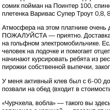
сомик пойман на Поинтер 100, спин
плетенка Варивас Супер Троут 0,8, 
Атмосфера на этом платнике очен
ПОЖАЛУЙСТА — приятно. Доставка р
на гольфном электромобильчике. Есл
человек на лодочке и помогает отце
начинают курсировать ребята из ре
пирожки собственной выпечки, закоп
У меня активный клев был с 6-00 до
позвали на обед (входит в стоимость 
«Чурчхела, вобла» — такого вы здес