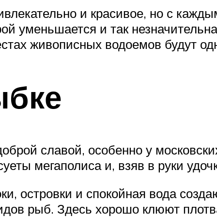
ивлекательно и красивое, но с кажды
ой уменьшается и так незначительна
местах живописных водоемов будут о
ыбке
оброй славой, особенно у московски
еты мегаполиса и, взяв в руки удочк
и, островки и спокойная вода созда
дов рыб. Здесь хорошо клюют плотва,