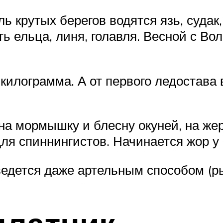
ь крутых берегов водятся язь, судак,
 ельца, линя, голавля. Весной с Во
килограмма. А от первого ледостава 
а мормышку и блесну окуней, на жер
ля спиннингистов. Начинается жор у 
едется даже артельным способом (ры