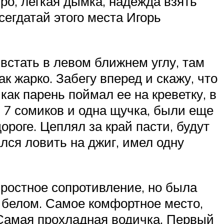
ро, легкая дымка, надежда взять
сегдатай этого места Игорь
встать в левом ближнем углу, там
ак жарко. Забегу вперед и скажу, что
 как парень поймал ее на креветку, в
и: 7 сомиков и одна щучка, были еще
ороге. Цеплял за край пасти, будут
лся ловить на джиг, имел одну
яростное сопротивление, но была
в белом. Самое комфортное место,
. Самая прохладная водичка. Первый