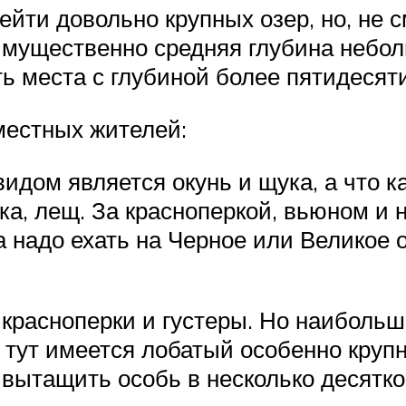
йти довольно крупных озер, но, не см
имущественно средняя глубина небол
ть места с глубиной более пятидесят
местных жителей:
ом является окунь и щука, а что ка
ейка, лещ. За красноперкой, вьюном и
а надо ехать на Черное или Великое 
 красноперки и густеры. Но наиболь
 тут имеется лобатый особенно кру
 вытащить особь в несколько десятко