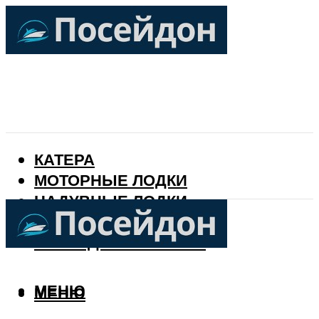
КАТЕРА
МОТОРНЫЕ ЛОДКИ
НАДУВНЫЕ ЛОДКИ
РЫБАЛКА
КАЛЕНДАРЬ РЫБАКА
МЕНЮ
МЕНЮ