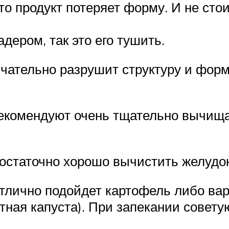
что продукт потеряет форму. И не ст
адером, так это его тушить.
нчательно разрушит структуру и фор
екомендуют очень тщательно вычищат
достаточно хорошо вычистить желудо
 отлично подойдет картофель либо ва
етная капуста). При запекании совет