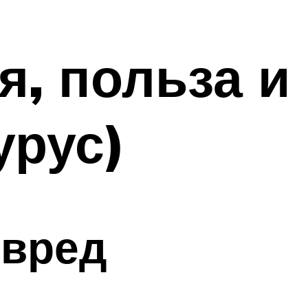
, польза и
урус)
 вред