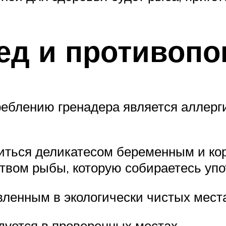
д и противопо
еблению гренадера является аллерги
миться деликатесом беременным и ко
ством рыбы, которую собираетесь уп
ленным в экологически чистых мест
дуется в проверенных местах.