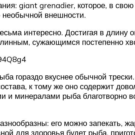
ния: giant grenadier, которое, в сво
о необычной внешности.
есьма интересно. Достигая в длину о
длинным, сужающимся постепенно хв
y94Q8g4
рыба гораздо вкуснее обычной трески
остава, к тому же оно содержит дов
и и минералами рыба благотворно во
знообразны: его можно запекать, жа
ой для здоровья будет рыба, пригот