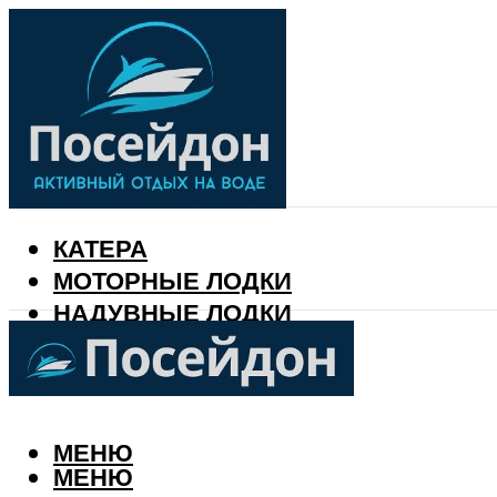
КАТЕРА
МОТОРНЫЕ ЛОДКИ
НАДУВНЫЕ ЛОДКИ
РЫБАЛКА
КАЛЕНДАРЬ РЫБАКА
МЕНЮ
МЕНЮ