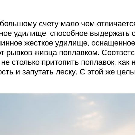
 большому счету мало чем отличаетс
ное удилище, способное выдержать 
линное жесткое удилище, оснащенно
от рывков живца поплавком. Соответ
и не столько притопить поплавок, как
ость и запутать леску. С этой же це