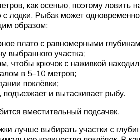
ветров, как осенью, поэтому ловить н
 с лодки. Рыбак может одновременно 
щим образом:
рное плато с равномерными глубинам
ну выбранного участка;
м, чтобы крючок с наживкой находили
валом в 5–10 метров;
дании поклёвки;
, подъезжает и вытаскивает рыбу.
бится вместительный подсачек.
жки лучше выбирать участки с глубино
имальное количество поклёвок. В ка