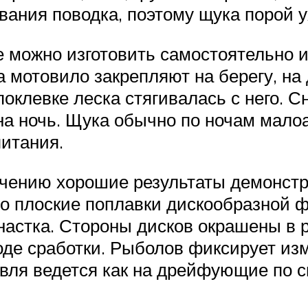
ания поводка, поэтому щука порой у
е можно изготовить самостоятельно 
а мотовило закрепляют на берегу, на
поклевке леска стягивалась с него. С
а ночь. Щука обычно по ночам малоа
питания.
ечению хорошие результаты демонст
Это плоские поплавки дискообразной 
астка. Стороны дисков окрашены в р
оде сработки. Рыболов фиксирует изм
вля ведется как на дрейфующие по св