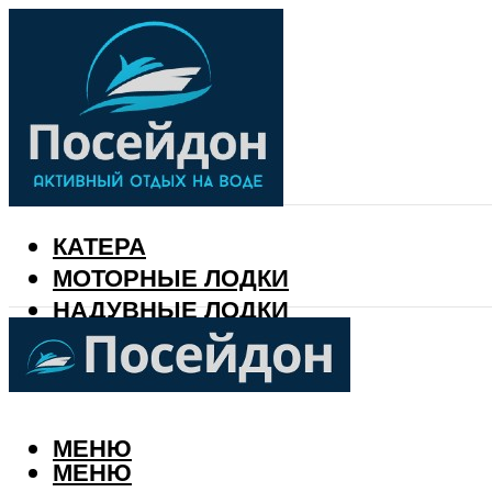
КАТЕРА
МОТОРНЫЕ ЛОДКИ
НАДУВНЫЕ ЛОДКИ
РЫБАЛКА
КАЛЕНДАРЬ РЫБАКА
МЕНЮ
МЕНЮ