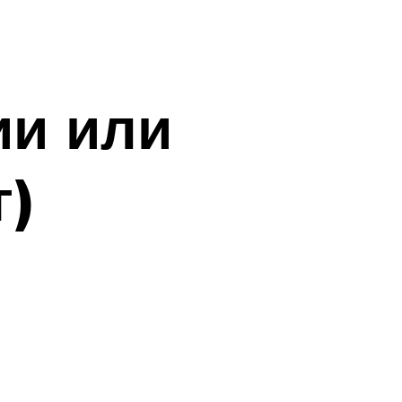
ии или
г)