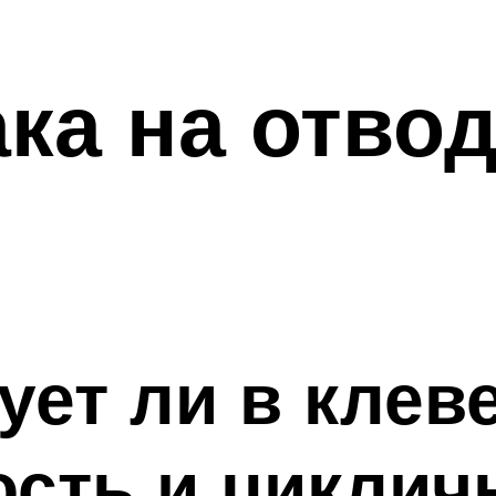
ка на отво
ует ли в клев
ость и циклич