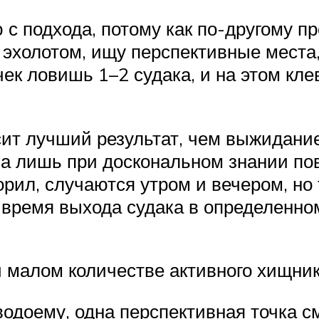
с подхода, потому как по-другому п
 эхолотом, ищу перспективные места,
ек ловишь 1–2 судака, и на этом клев
сит лучший результат, чем выжидание
а лишь при доскональном знании пов
ворил, случаются утром и вечером, но
я время выхода судака в определенно
 малом количестве активного хищник
одоему, одна перспективная точка с