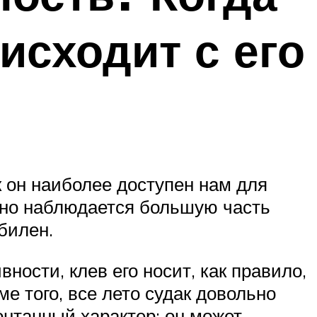
исходит с его
к он наиболее доступен нам для
ычно наблюдается большую часть
билен.
ности, клев его носит, как правило,
е того, все лето судак довольно
онтанный характер: он может