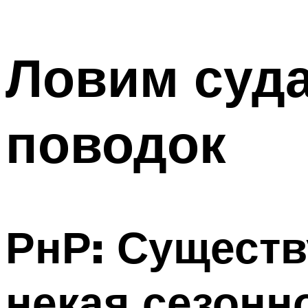
Ловим суда
поводок
РнР: Существ
некая сезонн