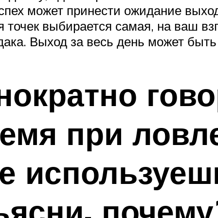
спех может принести ожидание выход
я точек выбирается самая, на ваш взг
дака. Выход за весь день может быть
нократно гово
емя при ловле
ще используе
ъясни, почему