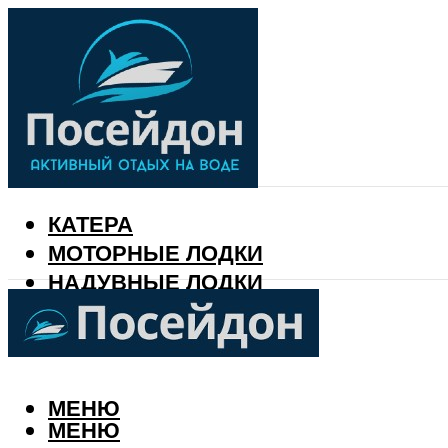
КАТЕРА
МОТОРНЫЕ ЛОДКИ
НАДУВНЫЕ ЛОДКИ
РЫБАЛКА
КАЛЕНДАРЬ РЫБАКА
МЕНЮ
МЕНЮ