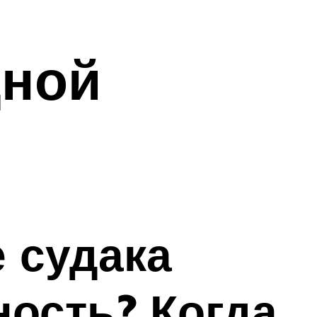
дной
е судака
ность? Когда