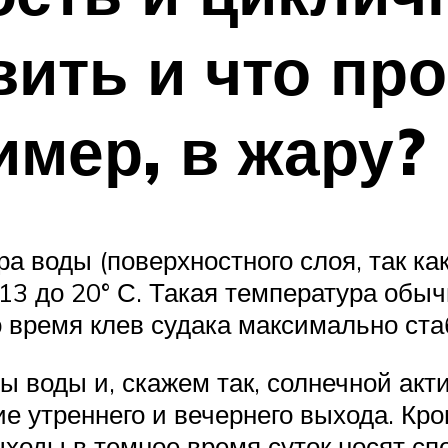
ить и что про
имер, в жару?
а воды (поверхностного слоя, так ка
–13 до 20° С. Такая температура об
о время клев судака максимально ста
 воды и, скажем так, солнечной актив
е утреннего и вечернего выхода. Кром
ыходы в темное время суток носят сп