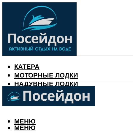
КАТЕРА
МОТОРНЫЕ ЛОДКИ
НАДУВНЫЕ ЛОДКИ
РЫБАЛКА
КАЛЕНДАРЬ РЫБАКА
МЕНЮ
МЕНЮ