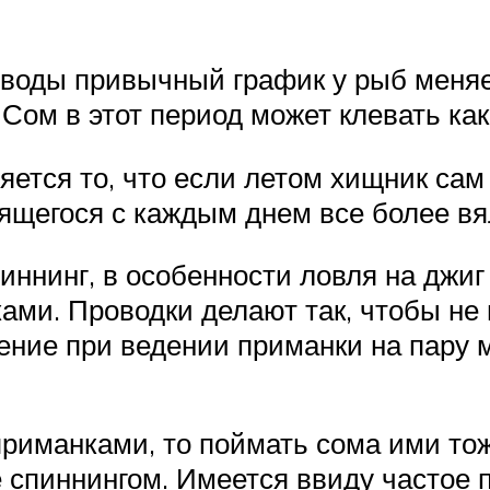
воды привычный график у рыб меняе
Сом в этот период может клевать как
ется то, что если летом хищник сам 
вящегося с каждым днем все более вя
иннинг, в особенности ловля на джи
ми. Проводки делают так, чтобы не 
щение при ведении приманки на пару 
приманками, то поймать сома ими тож
ле спиннингом. Имеется ввиду частое