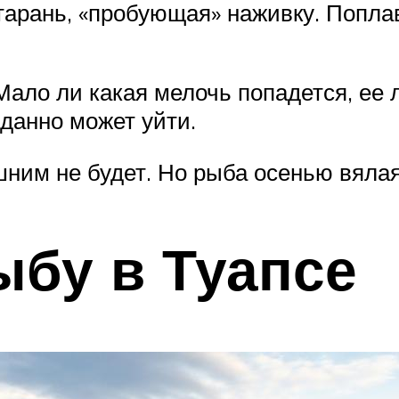
 тарань, «пробующая» наживку. Попл
Мало ли какая мелочь попадется, ее л
данно может уйти.
шним не будет. Но рыба осенью вяла
ыбу в Туапсе