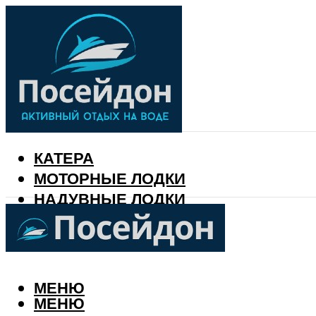
КАТЕРА
МОТОРНЫЕ ЛОДКИ
НАДУВНЫЕ ЛОДКИ
РЫБАЛКА
КАЛЕНДАРЬ РЫБАКА
МЕНЮ
МЕНЮ