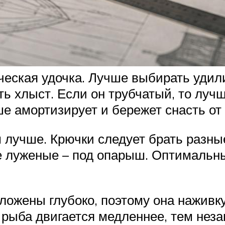
ческая удочка. Лучше выбирать удил
ь хлыст. Если он трубчатый, то луч
ше амортизирует и бережет снасть от
 лучше. Крючки следует брать разные
е луженые – под опарыш. Оптимальн
ожены глубоко, поэтому она наживку
 рыба двигается медленнее, тем неза