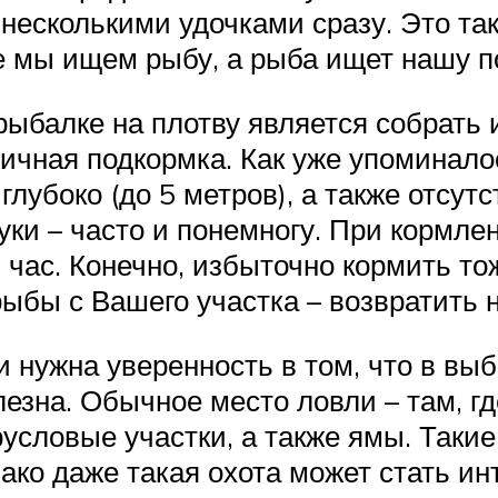
 несколькими удочками сразу. Это т
е мы ищем рыбу, а рыба ищет нашу п
рыбалке на плотву является собрать 
ичная подкормка. Как уже упоминало
лубоко (до 5 метров), а также отсут
уки – часто и понемногу. При кормл
 час. Конечно, избыточно кормить то
 рыбы с Вашего участка – возвратить 
 нужна уверенность в том, что в вы
лезна. Обычное место ловли – там, г
русловые участки, а также ямы. Такие
ако даже такая охота может стать и