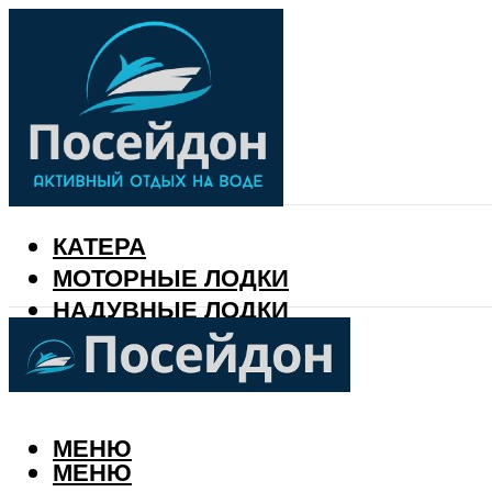
КАТЕРА
МОТОРНЫЕ ЛОДКИ
НАДУВНЫЕ ЛОДКИ
РЫБАЛКА
КАЛЕНДАРЬ РЫБАКА
МЕНЮ
МЕНЮ