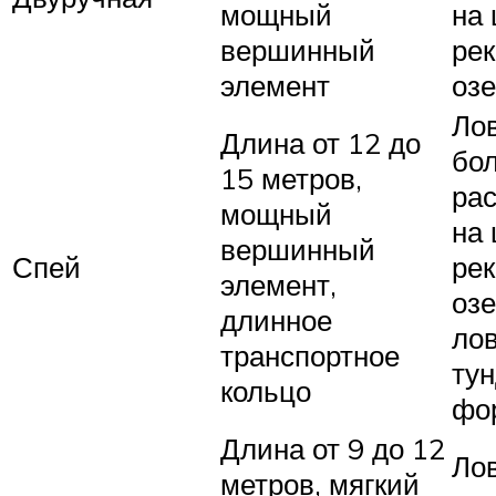
мощный
на
вершинный
рек
элемент
оз
Ло
Длина от 12 до
бо
15 метров,
рас
мощный
на
вершинный
Спей
рек
элемент,
озе
длинное
ло
транспортное
ту
кольцо
фо
Длина от 9 до 12
Ло
метров, мягкий