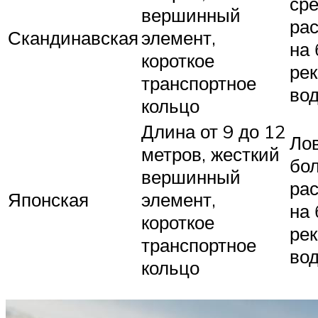
ср
вершинный
рас
Скандинавская
элемент,
на
короткое
рек
транспортное
во
кольцо
Длина от 9 до 12
Ло
метров, жесткий
бо
вершинный
рас
Японская
элемент,
на
короткое
рек
транспортное
во
кольцо