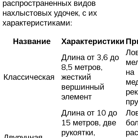
распространенных видов
нахлыстовых удочек, с их
характеристиками:
Название
Характеристики
Пр
Ло
Длина от 3,6 до
ме
8,5 метров,
на
Классическая
жесткий
ме
вершинный
рек
элемент
пр
Длина от 10 до
Ло
15 метров, две
бо
рукоятки,
рас
Двуручная