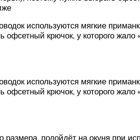
иже
поводок используются мягкие приманк
ть офсетный крючок, у которого жало 
поводок используются мягкие приманк
ть офсетный крючок, у которого жало 
о размера, подойдёт на окуня при ис