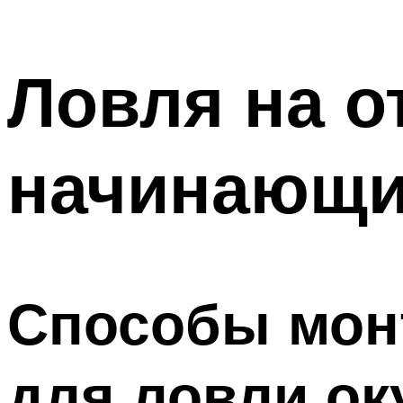
Ловля на о
начинающ
Способы мон
для ловли ок