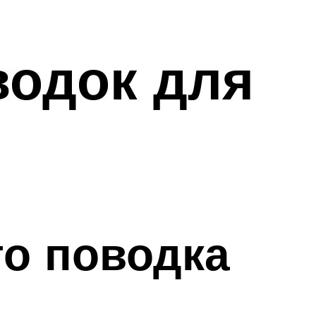
водок для
о поводка