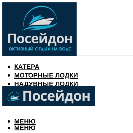
КАТЕРА
МОТОРНЫЕ ЛОДКИ
НАДУВНЫЕ ЛОДКИ
РЫБАЛКА
КАЛЕНДАРЬ РЫБАКА
МЕНЮ
МЕНЮ