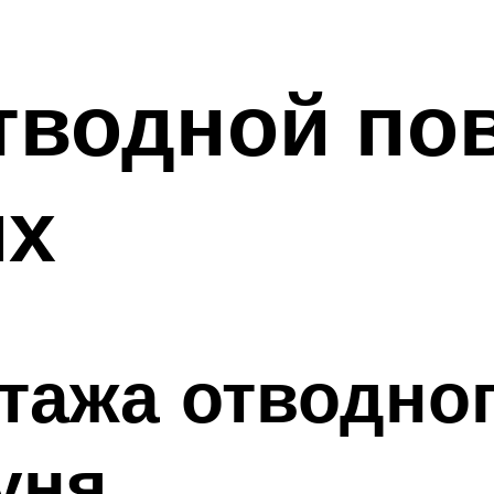
тводной по
их
тажа отводног
уня