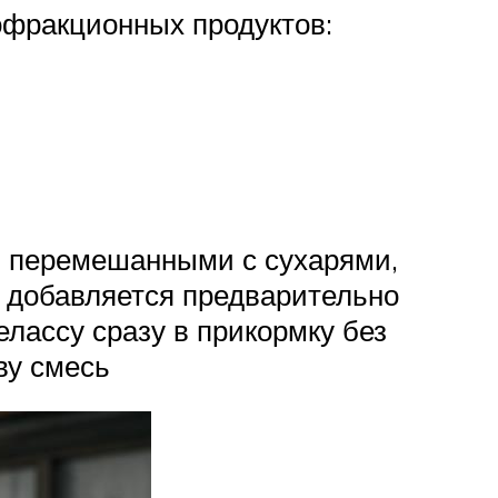
офракционных продуктов:
чи перемешанными с сухарями,
а добавляется предварительно
елассу сразу в прикормку без
ву смесь