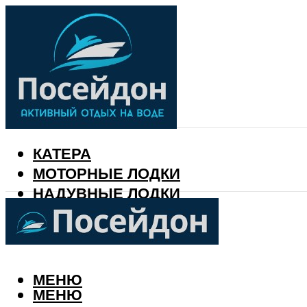
КАТЕРА
МОТОРНЫЕ ЛОДКИ
НАДУВНЫЕ ЛОДКИ
РЫБАЛКА
КАЛЕНДАРЬ РЫБАКА
МЕНЮ
МЕНЮ