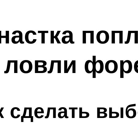
настка поп
 ловли фор
к сделать вы