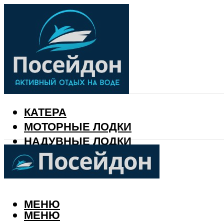
КАТЕРА
МОТОРНЫЕ ЛОДКИ
НАДУВНЫЕ ЛОДКИ
РЫБАЛКА
КАЛЕНДАРЬ РЫБАКА
МЕНЮ
МЕНЮ