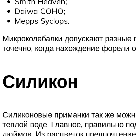
Smith Heaven;
Daiwa COHO;
Mepps Syclops.
Микроколебалки допускают разные п
точечно, когда нахождение форели о
Силикон
Силиконовые приманки так же можно
теплой воде. Главное, правильно п
дюймов. Из расцветок предпочтение 