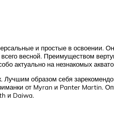
рсальные и простые в освоении. Он
е всего весной. Преимуществом верт
собо актуально на незнакомых аквато
. Лучшим образом себя зарекоменд
иманки от Myran и Panter Martin. О
h и Daiwa.