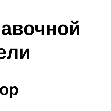
лавочной
ели
бор