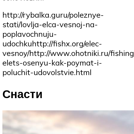
http://rybalka.guru/poleznye-
stati/lovlja-elca-vesnoj-na-
poplavochnuju-
udochkuhttp://fishx.org/elec-
vesnoy/http://www.ohotniki.ru/fishin
elets-osenyu-kak-poymat-i-
poluchit-udovolstvie.html
Снасти