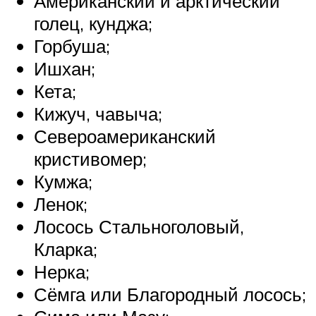
Американский и арктический
голец, кунджа;
Горбуша;
Ишхан;
Кета;
Кижуч, чавыча;
Североамериканский
кристивомер;
Кумжа;
Ленок;
Лосось Стальноголовый,
Кларка;
Нерка;
Сёмга или Благородный лосось;