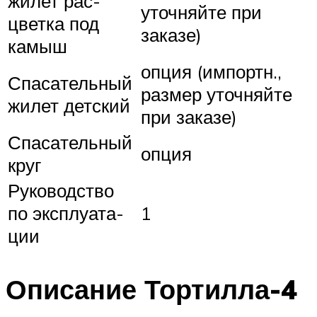
жилет рас­
уточ­няйте при
цвет­ка под
заказе)
камыш
опция (импортн.,
Спаса­тель­ный
размер уточ­няйте
жилет детс­кий
при заказе)
Спаса­тель­ный
опция
круг
Руко­вод­ство
по эксплу­ата­
1
ции
Описание Тортилла-4