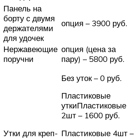
Панель на
борту с двумя
опция – 3900 руб.
держа­те­лями
для удо­чек
Нержа­вею­щие
опция (цена за
по­руч­ни
пару) – 5800 руб.
Без уток – 0 руб.
Пластиковые
уткиПластиковые
2шт – 1600 руб.
Пластиковые 4шт –
Утки для креп­