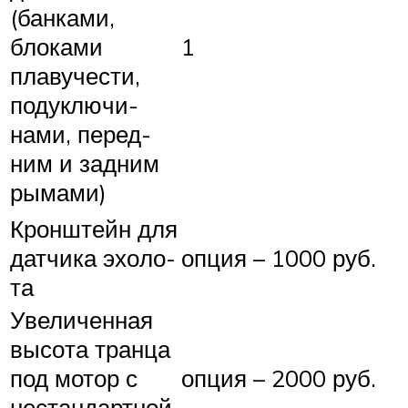
(банка­ми,
блока­ми
1
плаву­чести,
поду­клю­чи­
нами, перед­
ним и зад­ним
рыма­ми)
Крон­штейн для
датчи­ка эхо­ло­
опция – 1000 руб.
та
Увели­чен­ная
высо­та тран­ца
под мотор с
опция – 2000 руб.
не­стан­дарт­ной