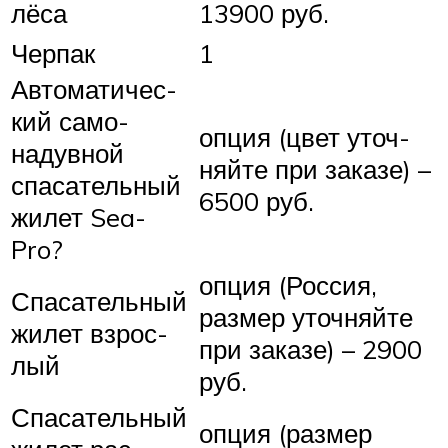
лёса
13900 руб.
Черпак
1
Авто­мати­чес­
кий само­
опция (цвет уточ­
надув­ной
няйте при заказе) –
спаса­тель­ный
6500 руб.
жилет Sea-
Pro
?
опция (Россия,
Спаса­тель­ный
размер уточ­няйте
жилет взрос­
при заказе) – 2900
лый
руб.
Спаса­тель­ный
опция (размер