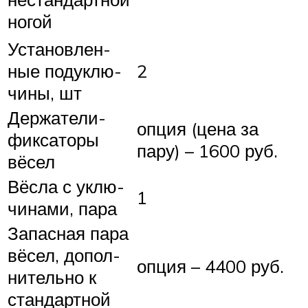
ногой
Уста­нов­лен­
ные поду­клю­
2
чины, шт
Держа­тели-
опция (цена за
фикса­торы
пару) – 1600 руб.
вёсел
Вёсла с уклю­
1
чи­на­ми, пара
Запас­ная пара
вёсел, допол­
опция – 4400 руб.
ни­тель­но к
стан­дарт­ной