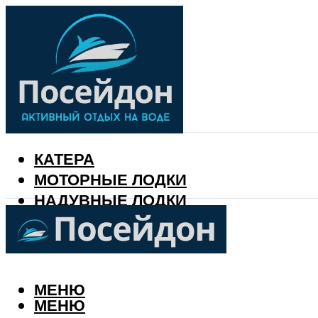
КАТЕРА
МОТОРНЫЕ ЛОДКИ
НАДУВНЫЕ ЛОДКИ
РЫБАЛКА
КАЛЕНДАРЬ РЫБАКА
МЕНЮ
МЕНЮ