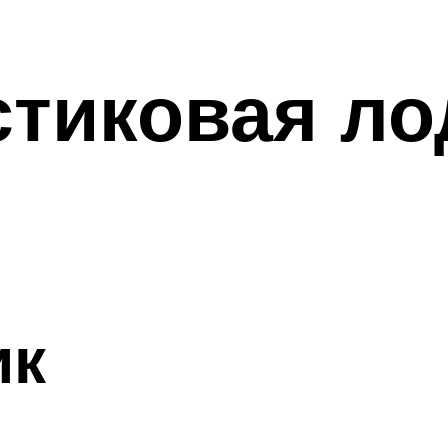
тиковая ло
ик