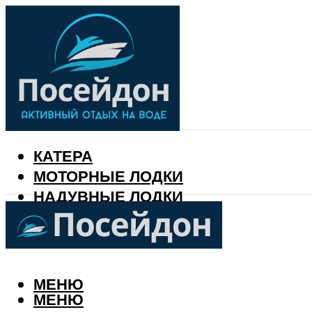
КАТЕРА
МОТОРНЫЕ ЛОДКИ
НАДУВНЫЕ ЛОДКИ
РЫБАЛКА
КАЛЕНДАРЬ РЫБАКА
МЕНЮ
МЕНЮ