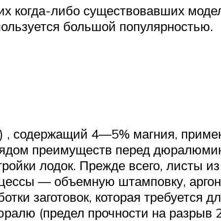
их когда-либо существовавших моде
 пользуется большой популярностью.
 , содержащий 4—5% магния, приме
рядом преимуществ перед дюралюмин
ойки лодок. Прежде всего, листы и
цессы — объемную штамповку, аргоно
отки заготовок, которая требуется 
юралю (предел прочности на разрыв 