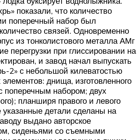
» лодка буксирует воднолыжника.
хрь» показали, что количество
рии поперечный набор был
 количество связей. Одновременно
рпус из тонколистового металла АМг
е перегрузки при глиссировании на
ктирован, и завод начал выпускать
рь-2» с небольшой килеватостью
элементов: днища, изготовленного
 с поперечным набором; двух
ого); планширя правого и левого
е указанные детали сделаны на
аводу выдано авторское
лом, сиденьями со съемными