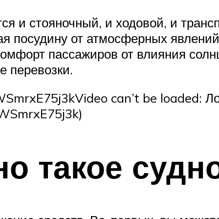
тся и стояночный, и ходовой, и тран
ая посудину от атмосферных явлений
комфорт пассажиров от влияния солн
е перевозки.
SmrxE75j3kVideo can’t be loaded: Л
=WSmrxE75j3k)
но такое судн