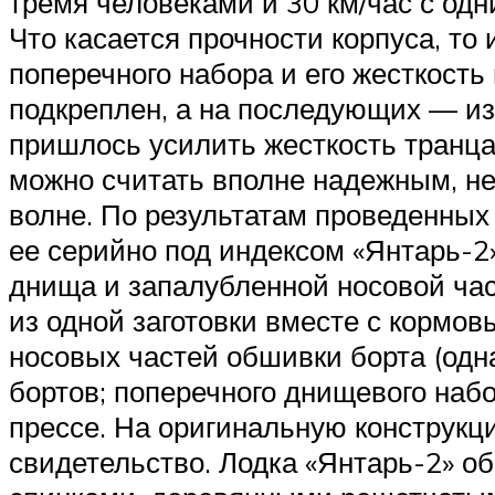
тремя человеками и 30 км/час с одн
Что касается прочности корпуса, то
поперечного набора и его жесткост
подкреплен, а на последующих — из
пришлось усилить жесткость транца
можно считать вполне надежным, не
волне. По результатам проведенных
ее серийно под индексом «Янтарь-2
днища и запалубленной носовой час
из одной заготовки вместе с кормов
носовых частей обшивки борта (одна
бортов; поперечного днищевого наб
прессе. На оригинальную конструкц
свидетельство. Лодка «Янтарь-2» 