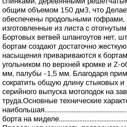
спинками, деревянными решетчаты
общим объемом 150 дм3, что Делае
обеспечены продольными гофрами, к
изготовленные из листа с отогнуты
Бортовых ветвей шпангоутов нет, ш
бортам создают достаточно жесткую
насыщения привариваются к бортам
угольником по верхней кромке и Z
мм, палубы -1,5 мм. Благодаря при
сократить общую длину стыковых и
серийного выпуска мотолодок на за
труда.Основные технические характ
наибольшая…………………………………………..3
борта на миделе…………………………………….0,