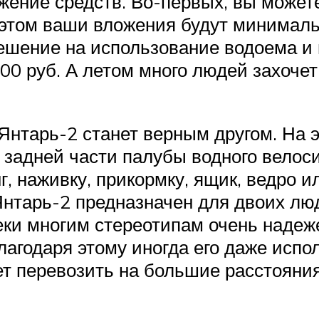
ожение средств. Во-первых, вы може
и этом ваши вложения будут минималь
ешение на использование водоема и 
00 руб. А летом много людей захочет
нтарь-2 станет верным другом. На э
 задней части палубы водного велос
г, наживку, прикормку, ящик, ведро 
Янтарь-2 предназначен для двоих лю
еки многим стереотипам очень надеж
агодаря этому иногда его даже испол
т перевозить на большие расстояния