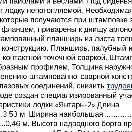
ми пайолами и веслами. Под сиден
т лодку непотопляемой. Необходимая
оторые получаются при штамповке за
м фланцем, приварены к днищу аргоно
тампованный планширь из листа толщ
 конструкцию. Планширь, палубный н
 контактной точечной сваркой. Штам
-образным профилем. Толщина наружн
менению штампованно-сварной констр
 пазовых соединений, снизить
трудое
воде создан специализированный уча
еристики лодки «Янтарь-2» Длина
,53 м. Ширина наибольшая……………
46 м. Высота надводного борта при