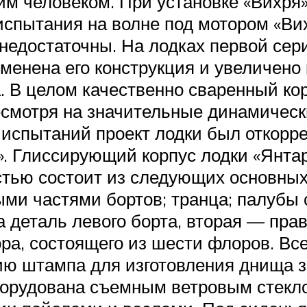
им человеком. При установке «Вихря
 испытания на волне под мотором «Ви
ь недостаточны. На лодках первой се
менена его конструкция и увеличено
. В целом качественно сваренный ко
смотря на значительные динамически
 испытаний проект лодки был откорре
». Глиссирующий корпус лодки «Янта
тью состоит из следующих основных 
ыми частями бортов; транца; палубы
 деталь левого борта, вторая — прав
ора, состоящего из шести флоров. Вс
ию штампа для изготовления днища з
оборудована съемным ветровым стек