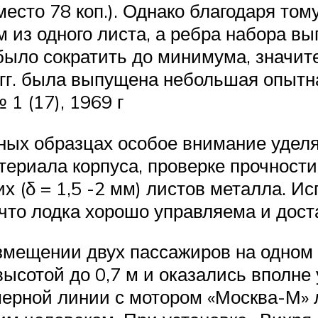
вместо 78 коп.). Однако благодаря том
из одного листа, а ребра набора вып
было сократить до минимума, значи
гг. была выпущена небольшая опытн
 1 (17), 1969 г
ных образцах особое внимание удел
атериала корпуса, проверке прочност
их (δ = 1,5 -2 мм) листов металла. 
 что лодка хорошо управляема и дост
змещении двух пассажиров на одном 
высотой до 0,7 м и оказались вполне
ерной линии с мотором «Москва-М» л