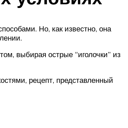
особами. Но, как известно, она
лении.
етом, выбирая острые “иголочки” из
костями, рецепт, представленный