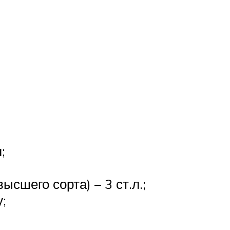
;
сшего сорта) – 3 ст.л.;
;