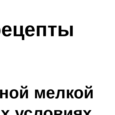
рецепты
чной мелкой
х условиях