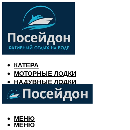
КАТЕРА
МОТОРНЫЕ ЛОДКИ
НАДУВНЫЕ ЛОДКИ
РЫБАЛКА
КАЛЕНДАРЬ РЫБАКА
МЕНЮ
МЕНЮ