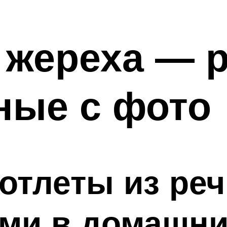
 жереха — 
ные с фото
котлеты из ре
ми в домашни