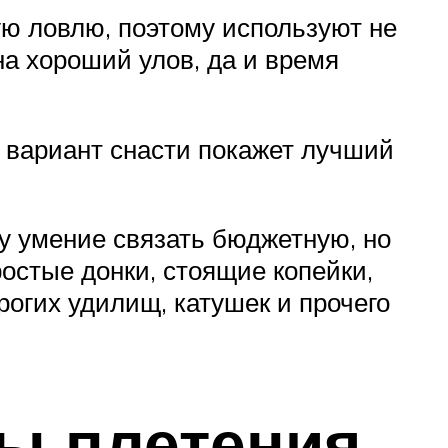
ую ловлю, поэтому используют не
на хороший улов, да и время
о вариант снасти покажет лучший
му умение связать бюджетную, но
ростые донки, стоящие копейки,
рогих удилищ, катушек и прочего
ы плетения,