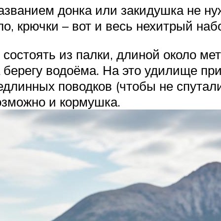
азванием донка или закидушка не ну
ло, крючки – вот и весь нехитрый наб
состоять из палки, длиной около ме
а берегу водоёма. На это удилище при
длинных поводков (чтобы не спутались
озможно и кормушка.