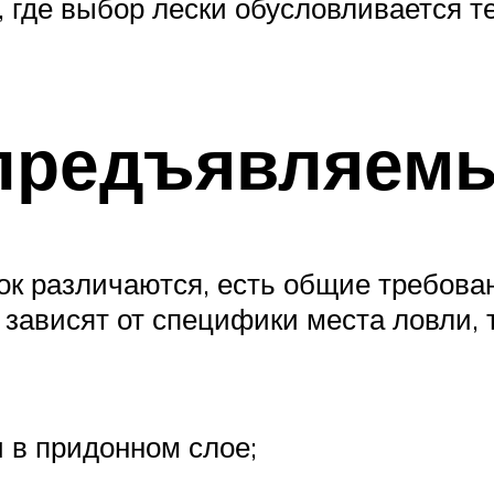
, где выбор лески обусловливается 
предъявляемы
нок различаются, есть общие требова
 зависят от специфики места ловли,
и в придонном слое;