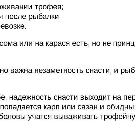
аживании трофея;
я после рыбалки;
евозке.
сома или на карася есть, но не при
о важна незаметность снасти, и рыб
бе, надежность снасти выходит на пе
к попадается карп или сазан и обидны
боловы учатся вываживать трофейну