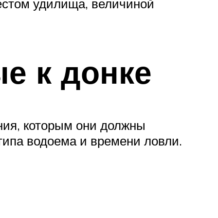
тестом удилища, величиной
е к донке
ния, которым они должны
 типа водоема и времени ловли.