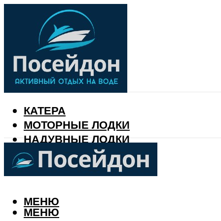
КАТЕРА
МОТОРНЫЕ ЛОДКИ
НАДУВНЫЕ ЛОДКИ
РЫБАЛКА
КАЛЕНДАРЬ РЫБАКА
МЕНЮ
МЕНЮ