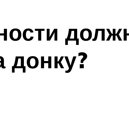
ности долж
а донку?