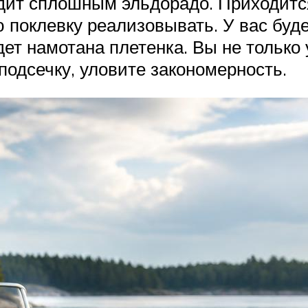
дит сплошным эльдорадо. Приходится
ю поклевку реализовывать. У вас буд
дет намотана плетенка. Вы не только
 подсечку, уловите закономерность.