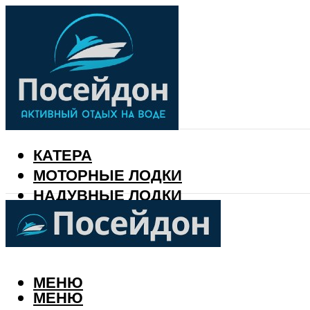
КАТЕРА
МОТОРНЫЕ ЛОДКИ
НАДУВНЫЕ ЛОДКИ
РЫБАЛКА
КАЛЕНДАРЬ РЫБАКА
МЕНЮ
МЕНЮ