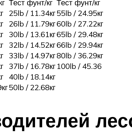
кг
Тест фунт/кг
Тест фунт/кг
г
25lb / 11.34кг
55lb / 24.95кг
г
26lb / 11.79кг
60lb / 27.22кг
г
30lb / 13.61кг
65lb / 29.48кг
г
32lb / 14.52кг
66lb / 29.94кг
г
33lb / 14.97кг
80lb / 36.29кг
г
37lb / 16.78кг
100lb / 45.36
г
40lb / 18.14кг
9кг
50lb / 22.68кг
одителей лес