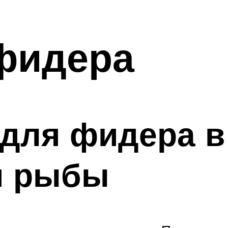
фидера
для фидера в
и рыбы