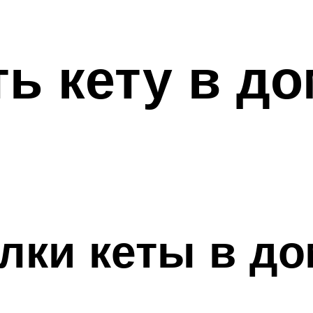
ть кету в д
лки кеты в д