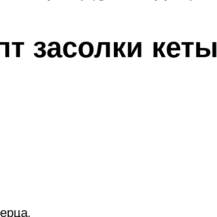
т засолки кеты
ерца.