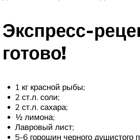
Экспресс-рецеп
готово!
1 кг красной рыбы;
2 ст.л. соли;
2 ст.л. сахара;
½ лимона;
Лавровый лист;
5-6 горошин черного душистого п