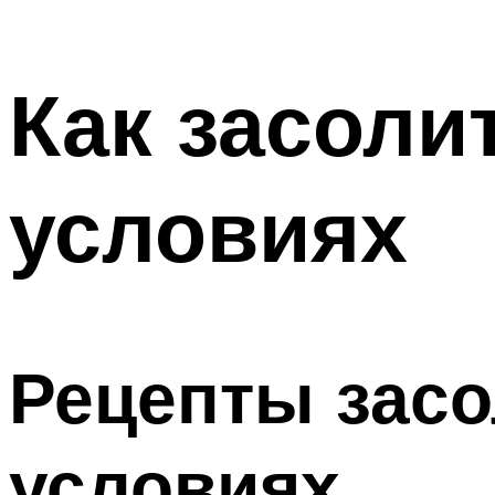
Как засоли
условиях
Рецепты засо
условиях