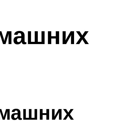
омашних
омашних