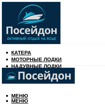
КАТЕРА
МОТОРНЫЕ ЛОДКИ
НАДУВНЫЕ ЛОДКИ
РЫБАЛКА
КАЛЕНДАРЬ РЫБАКА
МЕНЮ
МЕНЮ