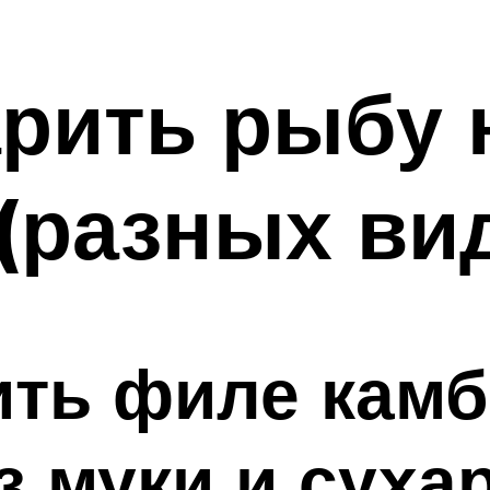
рить рыбу 
(разных ви
ить филе кам
з муки и суха