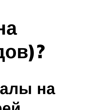
на
дов)?
балы на
рей