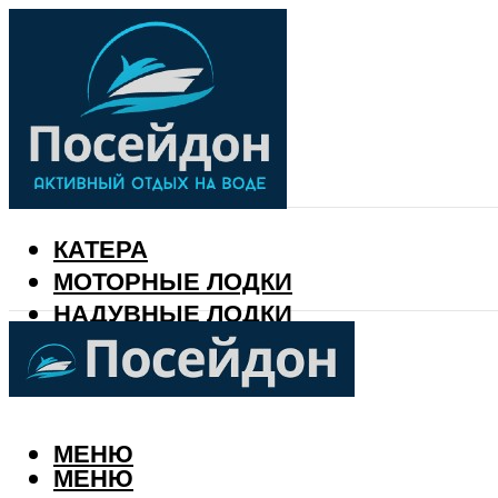
КАТЕРА
МОТОРНЫЕ ЛОДКИ
НАДУВНЫЕ ЛОДКИ
РЫБАЛКА
КАЛЕНДАРЬ РЫБАКА
МЕНЮ
МЕНЮ