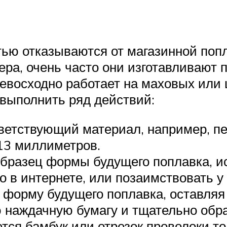
ью отказываются от магазинной попл
а, очень часто они изготавливают п
ревосходно работает на маховых или
 выполнить ряд действий:
етствующий материал, например, пе
13 миллиметров.
образец формы будущего поплавка, 
о в интернете, или позаимствовать у
форму будущего поплавка, оставляя 
ю наждачную бумагу и тщательно обра
ется бамбук или отрезок проволоки т