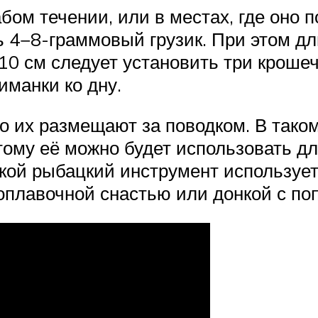
ом течении, или в местах, где оно п
ь 4−8-граммовый грузик. При этом дл
10 см следует установить три кроше
иманки ко дну.
то их размещают за поводком. В тако
этому её можно будет использовать д
 такой рыбацкий инструмент используе
поплавочной снастью или донкой с по