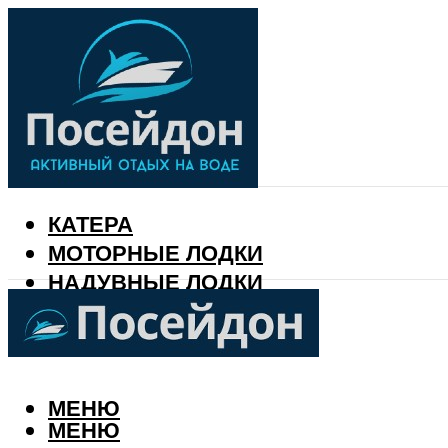
КАТЕРА
МОТОРНЫЕ ЛОДКИ
НАДУВНЫЕ ЛОДКИ
РЫБАЛКА
КАЛЕНДАРЬ РЫБАКА
МЕНЮ
МЕНЮ