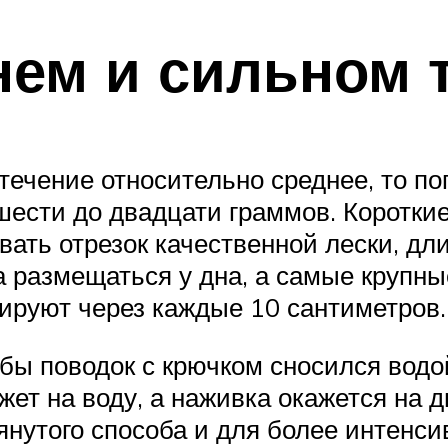
нем и сильном 
течение относительно среднее, то п
шести до двадцати граммов. Коротки
ать отрезок качественной лески, дли
а размещаться у дна, а самые крупн
сируют через каждые 10 сантиметров.
бы поводок с крючком сносился водой
жет на воду, а наживка окажется на д
утого способа и для более интенсив