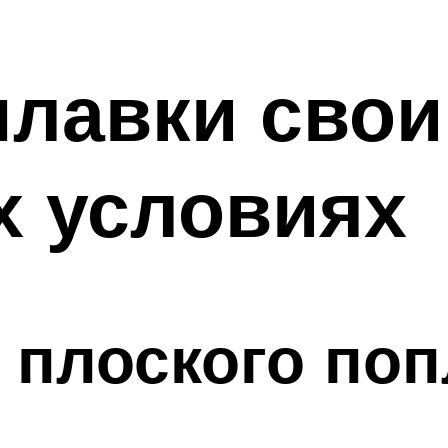
плавки свои
х условиях
 плоского по